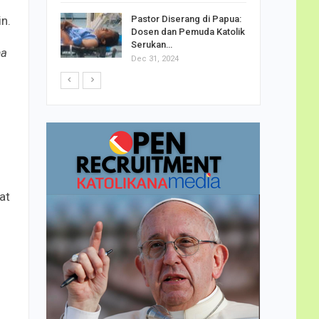
h Telor
n.
Pastor Diserang di Papua:
dha…
Dosen dan Pemuda Katolik
Serukan…
ma
Dec 31, 2024
at