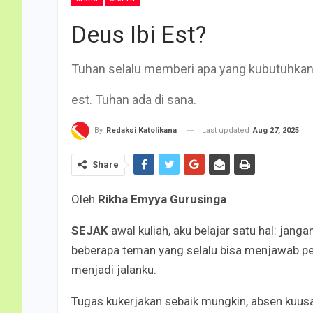
Deus Ibi Est?
Tuhan selalu memberi apa yang kubutuhkan—
est. Tuhan ada di sana.
Last updated
Aug 27, 2025
By
Redaksi Katolikana
Share
Oleh
Rikha Emyya Gurusinga
SEJAK
awal kuliah, aku belajar satu hal: jan
beberapa teman yang selalu bisa menjawab per
menjadi jalanku.
Tugas kukerjakan sebaik mungkin, absen kuusah