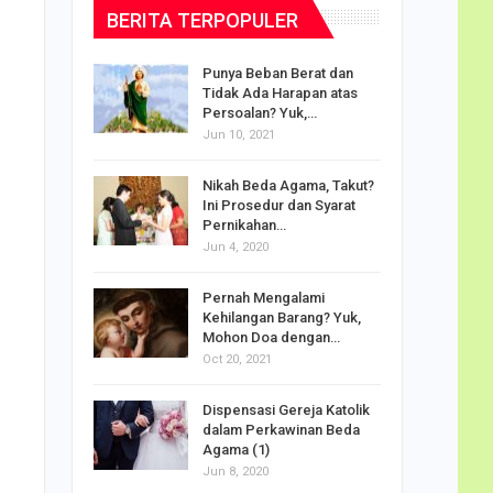
BERITA TERPOPULER
dalam
Punya Beban Berat dan
Tidak Ada Harapan atas
Persoalan? Yuk,…
Jun 10, 2021
puan
Nikah Beda Agama, Takut?
rasi
Ini Prosedur dan Syarat
ah…
Pernikahan…
Jun 4, 2020
o Carlo
Pernah Mengalami
udus di
Kehilangan Barang? Yuk,
Mohon Doa dengan…
Oct 20, 2021
Doa
Dispensasi Gereja Katolik
i
am Maria
dalam Perkawinan Beda
Agama (1)
Jun 8, 2020