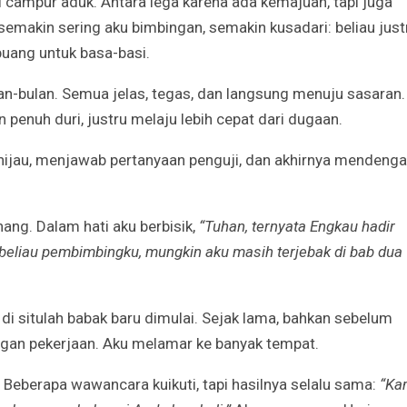
i campur aduk. Antara lega karena ada kemajuan, tapi juga
emakin sering aku bimbingan, semakin kusadari: beliau just
uang untuk basa-basi.
lan-bulan. Semua jelas, tegas, dan langsung menuju sasaran.
 penuh duri, justru melaju lebih cepat dari dugaan.
hijau, menjawab pertanyaan penguji, dan akhirnya mendenga
ng. Dalam hati aku berbisik,
“Tuhan, ternyata Engkau hadir
 beliau pembimbingku, mungkin aku masih terjebak di bab dua
 di situlah babak baru dimulai. Sejak lama, bahkan sebelum
ngan pekerjaan. Aku melamar ke banyak tempat.
Beberapa wawancara kuikuti, tapi hasilnya selalu sama:
“Ka