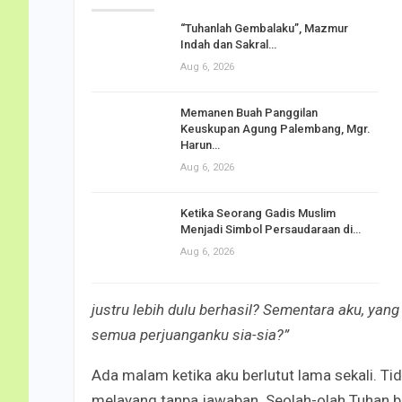
“Tuhanlah Gembalaku”, Mazmur
Indah dan Sakral…
Aug 6, 2026
Memanen Buah Panggilan
Keuskupan Agung Palembang, Mgr.
Harun…
Aug 6, 2026
Ketika Seorang Gadis Muslim
Menjadi Simbol Persaudaraan di…
Aug 6, 2026
justru lebih dulu berhasil? Sementara aku, yan
semua perjuanganku sia-sia?”
Ada malam ketika aku berlutut lama sekali. Ti
melayang tanpa jawaban. Seolah-olah Tuhan be