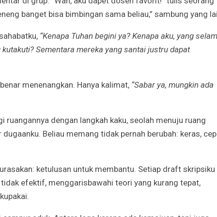
tar di grup. “Wah, aku dapet dosen favorit!” tulis seorang
Irene Umar Peca
sebagai Wamen
neng banget bisa bimbingan sama beliau,” sambung yang lai
Perempuan Bud
Oct 21, 2024
 sahabatku,
“Kenapa Tuhan begini ya? Kenapa aku, yang sela
ng kutakuti? Sementara mereka yang santai justru dapat
r-benar menenangkan. Hanya kalimat,
“Sabar ya, mungkin ada
ngi ruangannya dengan langkah kaku, seolah menuju ruang
ar dugaanku. Beliau memang tidak pernah berubah: keras, cep
 kurasakan: ketulusan untuk membantu. Setiap draft skripsiku
 tidak efektif, menggarisbawahi teori yang kurang tepat,
kupakai.