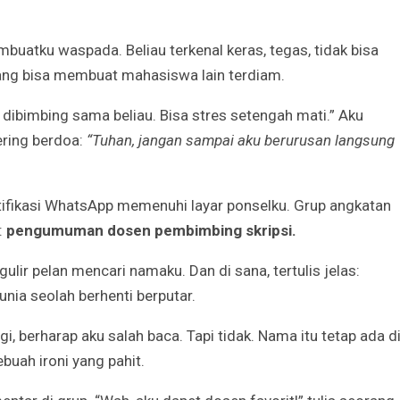
uatku waspada. Beliau terkenal keras, tegas, tidak bisa
Godaan-Godaan 
tang bisa membuat mahasiswa lain terdiam.
Hidup Kita
Mar 11, 2019
 dibimbing sama beliau. Bisa stres setengah mati.” Aku
ring berdoa:
“Tuhan, jangan sampai aku berurusan langsung
10 Sosok Perem
Paling Menginspi
Sepanjang Sejar
Mar 10, 2021
tifikasi WhatsApp memenuhi layar ponselku. Grup angkatan
:
pengumuman dosen pembimbing skripsi.
Belajar dari Beat
Acutis, Menjadi K
Usia Muda
lir pelan mencari namaku. Dan di sana, tertulis jelas:
Oct 16, 2020
unia seolah berhenti berputar.
Inilah Kekuatan 
, berharap aku salah baca. Tapi tidak. Nama itu tetap ada d
Novena Tiga Sal
uah ironi yang pahit.
May 11, 2023