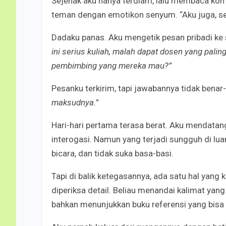
Sejenak aku hanya terdiam, lalu membaca komen
teman dengan emotikon senyum. “Aku juga, se
Dadaku panas. Aku mengetik pesan pribadi ke
ini serius kuliah, malah dapat dosen yang pali
pembimbing yang mereka mau?”
Pesanku terkirim, tapi jawabannya tidak bena
maksudnya.”
Hari-hari pertama terasa berat. Aku mendata
interogasi. Namun yang terjadi sungguh di lu
bicara, dan tidak suka basa-basi.
Tapi di balik ketegasannya, ada satu hal yang
diperiksa detail. Beliau menandai kalimat yang
bahkan menunjukkan buku referensi yang bisa 