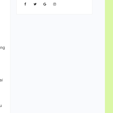
ing
ai
u