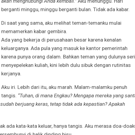
akan menghubungi Anda kembali.”
Aku menunggu. Hari
berganti minggu, minggu berganti bulan. Tidak ada kabar.
Di saat yang sama, aku melihat teman-temanku mulai
memamerkan kabar gembira.
Ada yang bekerja di perusahaan besar karena kenalan
keluarganya. Ada pula yang masuk ke kantor pemerintah
karena punya orang dalam. Bahkan teman yang dulunya ser
menyepelekan kuliah, kini lebih dulu sibuk dengan rutinitas
kerjanya.
Aku iri. Lebih dari itu, aku marah. Malam-malamku penuh
tangis.
“Tuhan, di mana Engkau? Mengapa mereka yang sant
g sudah berjuang keras, tetap tidak ada kepastian? Apakah
dak ada kata-kata keluar, hanya tangis. Aku merasa doa-doak
rsembunyi di balik dinding bisu.