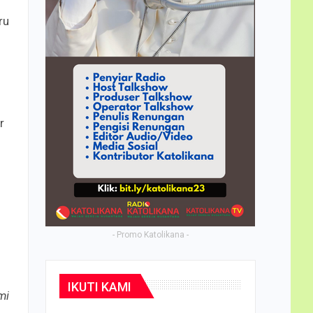
ru
r
- Promo Katolikana -
IKUTI KAMI
mi