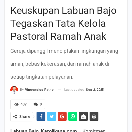
Keuskupan Labuan Bajo
Tegaskan Tata Kelola
Pastoral Ramah Anak
Gereja dipanggil menciptakan lingkungan yang
aman, bebas kekerasan, dan ramah anak di
setiap tingkatan pelayanan.
Last updated
Sep 2, 2025
By
Vinsensius Patno
437
0
Share
Labuan Bajo, Katolikana.com
– Komitmen