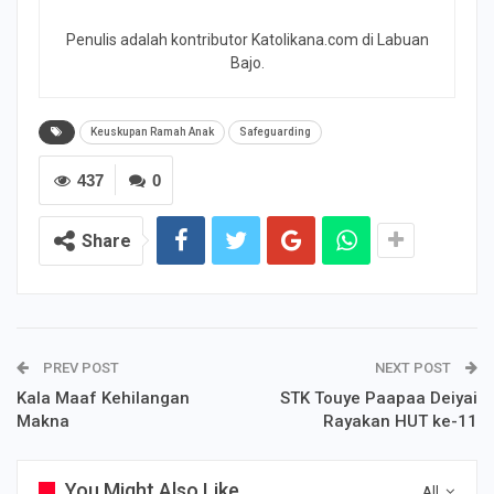
Penulis adalah kontributor Katolikana.com di Labuan
Bajo.
Keuskupan Ramah Anak
Safeguarding
437
0
Share
PREV POST
NEXT POST
Kala Maaf Kehilangan
STK Touye Paapaa Deiyai
Makna
Rayakan HUT ke-11
You Might Also Like
All