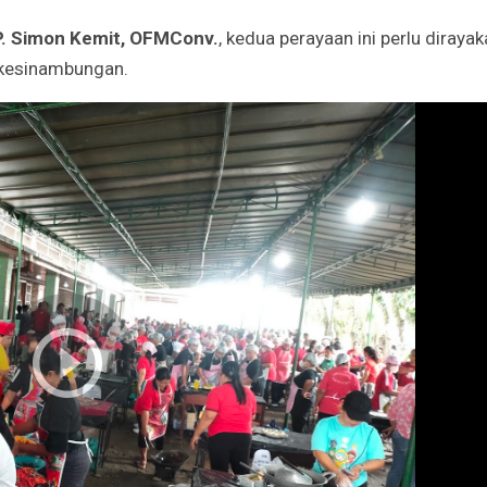
. Simon Kemit, OFMConv.
, kedua perayaan ini perlu diraya
rkesinambungan.
Godaan-Godaan 
Hidup Kita
Mar 11, 2019
10 Sosok Perem
Paling Menginspi
Sepanjang Sejar
Mar 10, 2021
Belajar dari Beat
Acutis, Menjadi K
Usia Muda
Oct 16, 2020
Inilah Kekuatan 
Novena Tiga Sal
May 11, 2023