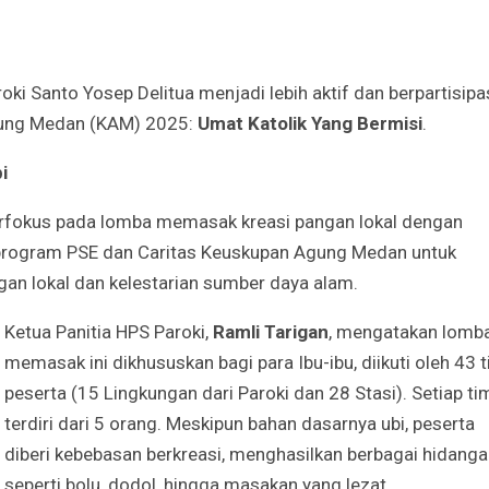
oki Santo Yosep Delitua menjadi lebih aktif dan berpartisipas
gung Medan (KAM) 2025:
Umat Katolik Yang Bermisi
.
i
berfokus pada lomba memasak kreasi pangan lokal dengan
n program PSE dan Caritas Keuskupan Agung Medan untuk
an lokal dan kelestarian sumber daya alam.
Ketua Panitia HPS Paroki,
Ramli Tarigan
, mengatakan lomb
memasak ini dikhususkan bagi para Ibu-ibu, diikuti oleh 43 
peserta (15 Lingkungan dari Paroki dan 28 Stasi). Setiap ti
terdiri dari 5 orang. Meskipun bahan dasarnya ubi, peserta
diberi kebebasan berkreasi, menghasilkan berbagai hidang
seperti bolu, dodol, hingga masakan yang lezat.