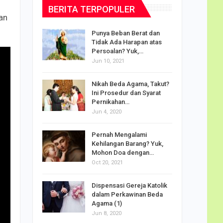
BERITA TERPOPULER
kan
dalam
Punya Beban Berat dan
Tidak Ada Harapan atas
Persoalan? Yuk,…
Jun 10, 2021
puan
Nikah Beda Agama, Takut?
rasi
Ini Prosedur dan Syarat
ah…
Pernikahan…
Jun 4, 2020
o Carlo
Pernah Mengalami
udus di
Kehilangan Barang? Yuk,
Mohon Doa dengan…
Oct 20, 2021
Doa
Dispensasi Gereja Katolik
am Maria
dalam Perkawinan Beda
Agama (1)
Jun 8, 2020