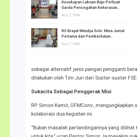
Keuskupan Labuan Bajo Perkuat
Garda Pencegahan Kekerasan…
Aug 7, 2026
RS Brayat Minulya Solo: Misa Jumat
Pertama dan Pemberkatan…
Aug 7, 2026
sebagai alternatif jenis pangan pengganti be
dilakukan oleh Tim Juri dari Suster-suster FSE
Sukacita Sebagai Penggerak Misi
RP. Simon Kemit, OFMConv., mengungkapkan suk
kolaborasi dua kegiatan ini.
“Bukan masalah pertandingannya yang dilihat t
untuk kita,” ucap Pastor Simon. Ia meyakini s