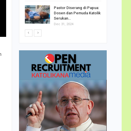
h Telor
Pastor Diserang di Papua:
dha…
Dosen dan Pemuda Katolik
Serukan…
Dec 31, 2024
h