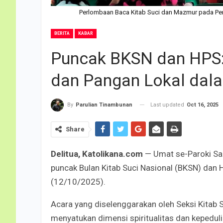
Perlombaan Baca Kitab Suci dan Mazmur pada Per
BERITA
KABAR
Puncak BKSN dan HPS: 
dan Pangan Lokal dal
Last updated
Oct 16, 2025
By
Parulian Tinambunan
Share
Delitua, Katolikana.com
— Umat se-Paroki Sa
puncak Bulan Kitab Suci Nasional (BKSN) dan 
(12/10/2025).
Acara yang diselenggarakan oleh Seksi Kitab S
menyatukan dimensi spiritualitas dan kepedul