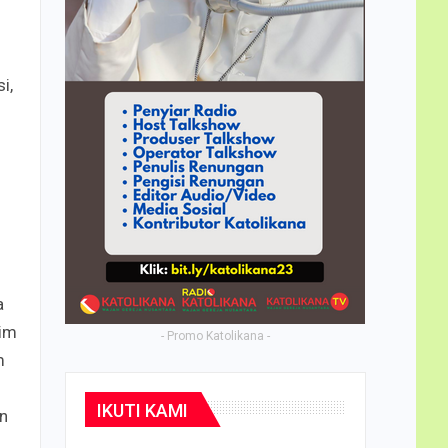
i,
a
tim
- Promo Katolikana -
m
IKUTI KAMI
an