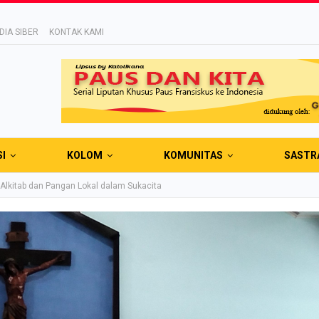
IA SIBER
KONTAK KAMI
SI
KOLOM
KOMUNITAS
SASTR
 Alkitab dan Pangan Lokal dalam Sukacita