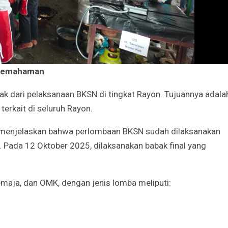
Irene Umar Peca
sebagai Wamen
Perempuan Bud
Oct 21, 2024
 Pemahaman
k dari pelaksanaan BKSN di tingkat Rayon. Tujuannya adala
terkait di seluruh Rayon.
 menjelaskan bahwa perlombaan BKSN sudah dilaksanakan
 Pada 12 Oktober 2025, dilaksanakan babak final yang
aja, dan OMK, dengan jenis lomba meliputi: