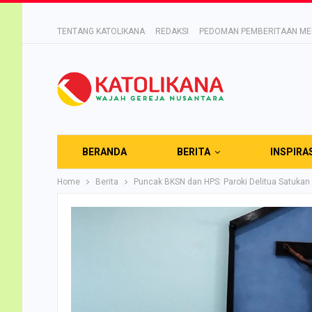
TENTANG KATOLIKANA
REDAKSI
PEDOMAN PEMBERITAAN MED
BERANDA
BERITA
INSPIRA
Home
Berita
Puncak BKSN dan HPS: Paroki Delitua Satukan