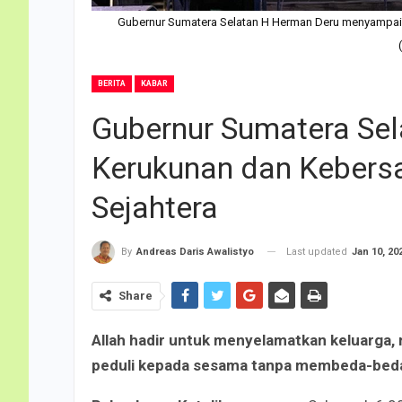
Gubernur Sumatera Selatan H Herman Deru menyampaikan
BERITA
KABAR
Gubernur Sumatera Sel
Kerukunan dan Kebers
Sejahtera
Last updated
Jan 10, 20
By
Andreas Daris Awalistyo
Share
Allah hadir untuk menyelamatkan keluarga, 
peduli kepada sesama tanpa membeda-bed