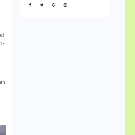
n
al
1-
kan