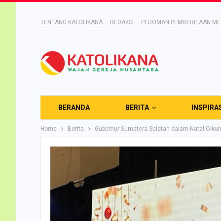
TENTANG KATOLIKANA
REDAKSI
PEDOMAN PEMBERITAAN MED
BERANDA
BERITA
INSPIRA
Home
Berita
Gubernur Sumatera Selatan dalam Natal Oiku