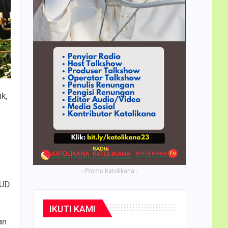
k,
- Promo Katolikana -
UUD
IKUTI KAMI
an