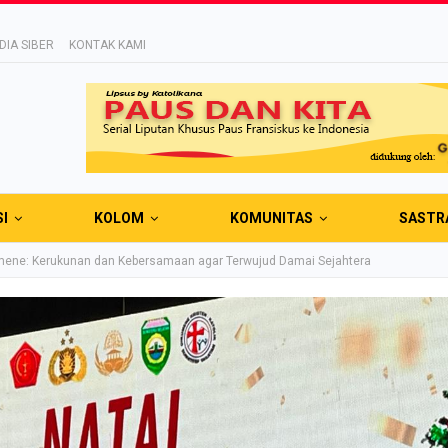
IA SIBER
KONTAK KAMI
SI
KOLOM
KOMUNITAS
SASTR
mene: Kerukunan dan Kebersamaan agar Terwujud Damai Sejahtera