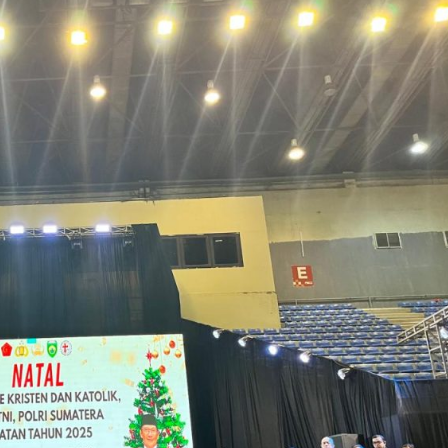
Irene Umar Peca
sebagai Wamen
Perempuan Bud
Oct 21, 2024