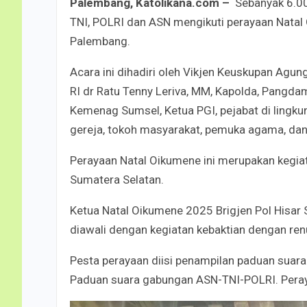
Palembang, Katolikana.com –
Sebanyak 6.000
TNI, POLRI dan ASN mengikuti perayaan Nata
Palembang.
Acara ini dihadiri oleh Vikjen Keuskupan Ag
RI dr Ratu Tenny Leriva, MM, Kapolda, Pangdam 
Kemenag Sumsel, Ketua PGI, pejabat di lingk
gereja, tokoh masyarakat, pemuka agama, dan
Perayaan Natal Oikumene ini merupakan kegia
Sumatera Selatan.
Ketua Natal Oikumene 2025 Brigjen Pol Hisar
diawali dengan kegiatan kebaktian dengan ren
Pesta perayaan diisi penampilan paduan suara 
Paduan suara gabungan ASN-TNI-POLRI. Perayaan