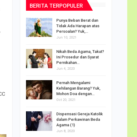
BERITA TERPOPULER
C
dalam
Punya Beban Berat dan
Tidak Ada Harapan atas
D
Persoalan? Yuk,…
Jun 10, 2021
puan
Nikah Beda Agama, Takut?
rasi
Ini Prosedur dan Syarat
ah…
Pernikahan…
Jun 4, 2020
o Carlo
Pernah Mengalami
udus di
Kehilangan Barang? Yuk,
SCC
Mohon Doa dengan…
Oct 20, 2021
Doa
Dispensasi Gereja Katolik
am Maria
dalam Perkawinan Beda
Agama (1)
Jun 8, 2020