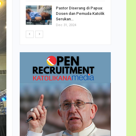
h Telor
Pastor Diserang di Papua:
dha…
Dosen dan Pemuda Katolik
Serukan…
Dec 31, 2024