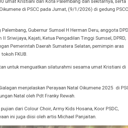
 umat Kristiani dari Kota Palembang dan sekitarnya, serta
l Oikumene di PSCC pada Jumat, (9/1/2026) di gedung PSC
Godaan-Godaan 
Hidup Kita
ung Palembang, Gubernur Sumsel H Herman Deru, anggota DP
Mar 11, 2019
II Sriwijaya, Kajati, Ketua Pengadilan Tinggi Sumsel, DPRD,
ungan Pemerintah Daerah Sumatera Selatan, pemimpin aras
10 Sosok Perem
Paling Menginspi
 tokoh FKUB.
Sepanjang Sejar
Mar 10, 2021
tan untuk menguatkan silaturahmi sesama umat Kristiani di
Belajar dari Beat
Acutis, Menjadi K
Usia Muda
 Sialagan menjelaskan Perayaan Natal Oikumene 2025 di P
Oct 16, 2020
ungan Natal oleh Pdt Franky Rewah.
Inilah Kekuatan 
pujian dari Colour Choir, Army Kids Hosana, Koor PSDC,
Novena Tiga Sal
May 11, 2023
 ini juga diisi oleh artis Michael Panjaitan.