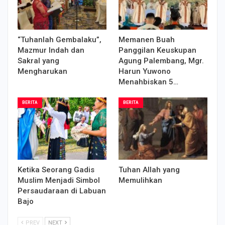
“Tuhanlah Gembalaku”,
Memanen Buah
Mazmur Indah dan
Panggilan Keuskupan
Sakral yang
Agung Palembang, Mgr.
Mengharukan
Harun Yuwono
Menahbiskan 5…
BERITA
BERITA
Ketika Seorang Gadis
Tuhan Allah yang
Muslim Menjadi Simbol
Memulihkan
Persaudaraan di Labuan
Bajo
PREV
NEXT