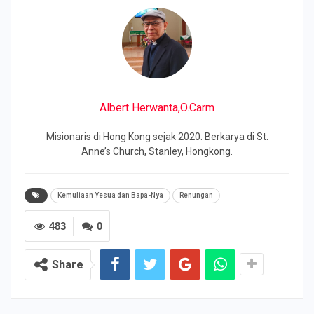
Albert Herwanta,O.Carm
Misionaris di Hong Kong sejak 2020. Berkarya di St.
Anne’s Church, Stanley, Hongkong.
Kemuliaan Yesua dan Bapa-Nya
Renungan
483
0
Share