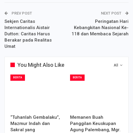
PREV POST
NEXT POST
Sekjen Caritas
Peringatan Hari
Internationalis Aistair
Kebangkitan Nasional Ke-
Dutton: Caritas Harus
118 dan Membaca Sejarah
Berakar pada Realitas
Umat
You Might Also Like
All
BERITA
BERITA
“Tuhanlah Gembalaku”,
Memanen Buah
Mazmur Indah dan
Panggilan Keuskupan
Sakral yang
Agung Palembang, Mgr.