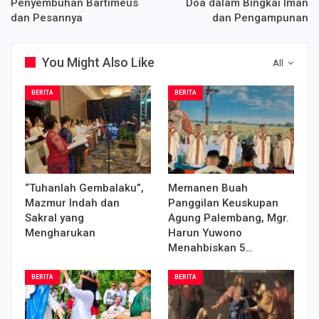
Penyembuhan Bartimeus
Doa dalam Bingkai Iman
dan Pesannya
dan Pengampunan
You Might Also Like
All
BERITA
BERITA
“Tuhanlah Gembalaku”,
Memanen Buah
Mazmur Indah dan
Panggilan Keuskupan
Sakral yang
Agung Palembang, Mgr.
Mengharukan
Harun Yuwono
Menahbiskan 5…
BERITA
BERITA