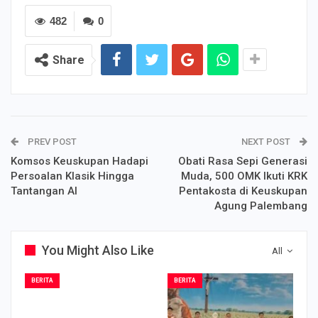
482
0
Share
PREV POST
NEXT POST
Komsos Keuskupan Hadapi
Obati Rasa Sepi Generasi
Persoalan Klasik Hingga
Muda, 500 OMK Ikuti KRK
Tantangan AI
Pentakosta di Keuskupan
Agung Palembang
You Might Also Like
All
BERITA
BERITA