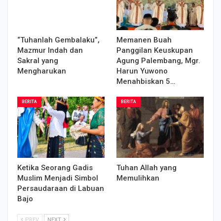
“Tuhanlah Gembalaku”,
Memanen Buah
Mazmur Indah dan
Panggilan Keuskupan
Sakral yang
Agung Palembang, Mgr.
Mengharukan
Harun Yuwono
Menahbiskan 5…
BERITA
BERITA
Ketika Seorang Gadis
Tuhan Allah yang
Muslim Menjadi Simbol
Memulihkan
Persaudaraan di Labuan
Bajo
PREV
NEXT