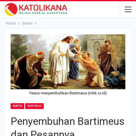
Home
Berita
Yesus menyembuhkan Bartimeus (mkk.or.id)
BERITA
INSPIRASI
Penyembuhan Bartimeus
dan Pesannya