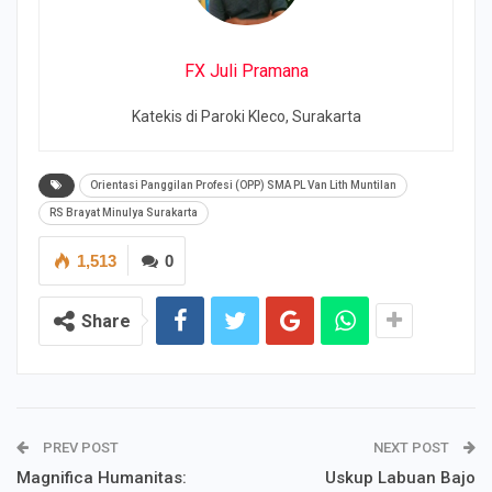
FX Juli Pramana
Katekis di Paroki Kleco, Surakarta
Orientasi Panggilan Profesi (OPP) SMA PL Van Lith Muntilan
RS Brayat Minulya Surakarta
1,513
0
Share
PREV POST
NEXT POST
Magnifica Humanitas:
Uskup Labuan Bajo