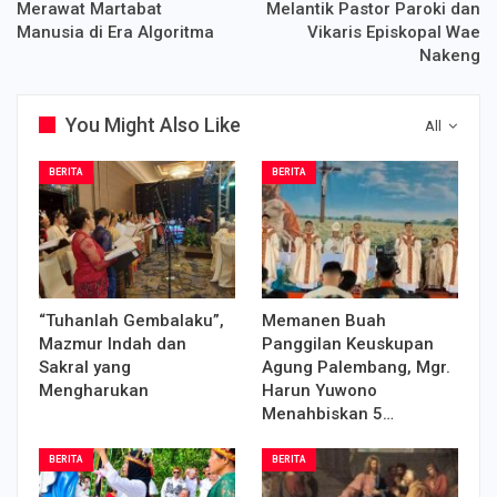
Merawat Martabat
Melantik Pastor Paroki dan
Manusia di Era Algoritma
Vikaris Episkopal Wae
Nakeng
You Might Also Like
All
BERITA
BERITA
“Tuhanlah Gembalaku”,
Memanen Buah
Mazmur Indah dan
Panggilan Keuskupan
Sakral yang
Agung Palembang, Mgr.
Mengharukan
Harun Yuwono
Menahbiskan 5…
BERITA
BERITA