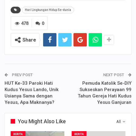
Hari Lingkungan Hidup Se-dunia
478
0
Share
PREV POST
NEXT POST
HUT Ke-33 Paroki Hati
Pemuda Katolik Se-DIY
Kudus Yesus Lando, Unik
Sukseskan Perayaan 99
Usianya Sama dengan
Tahun Gereja Hati Kudus
Yesus, Apa Maknanya?
Yesus Ganjuran
You Might Also Like
All
BERITA
BERITA