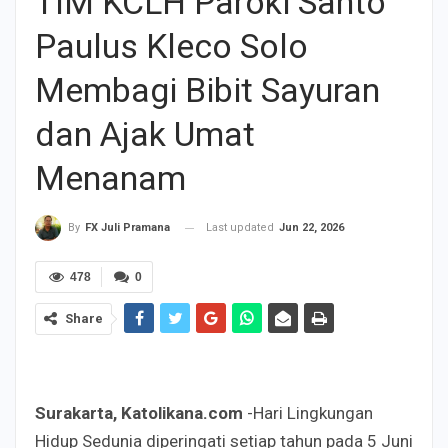
TIM KCLH Paroki Santo
Paulus Kleco Solo
Membagi Bibit Sayuran
dan Ajak Umat
Menanam
Last updated
Jun 22, 2026
By
FX Juli Pramana
478
0
Share
Surakarta, Katolikana.com
-Hari Lingkungan
Hidup Sedunia diperingati setiap tahun pada 5 Juni