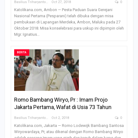
Basilius Triharyanto
Oct 27, 2018
0
Katolikana.com, Ambon — Pesta Paduan Suara Gerejani
Nasional Pertama (Pesparani) telah dibuka dengan misa
pembukaan di Lapangan Merdeka, Ambon, Maluku pada 27
Oktober 2018. Misa konselebrasi para uskup ini dipimpin oleh
Mgr. Ignatius…
BERITA
Romo Bambang Wiryo, Pr : Imam Projo
Jakarta Pertama, Wafat di Usia 73 Tahun
Basilius Triharyanto
Oct 2, 2018
0
Katolikana.com, Jakarta — Romo Lodewijk Bambang Santosa
Wiryowardaya, Pr, atau dikenal dengan Romo Bambang Wiryo
adalah seorang Imam yang gigih dan teguh dalam karya dan