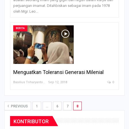
perjuangan imamat. Ditahbiskan sebagai imam pada 1978
oleh Mgr. Leo…
BERITA
Menguatkan Toleransi Generasi Milenial
Basilius Triharyanto
Sep 12, 2018
0
PREVIOUS
1
…
6
7
8
KONTRIBUTOR