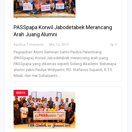
PASSpapa Korwil Jabodetabek Merancang
Arah Juang Alumni
Basilius Triharyanto
Mar 10, 2019
0
Paguyuban Alumi Seminari Santo Paulus Palembang
(PASSpapa) Korwil Jabodetabek merancang arah juang
PASSpapa yang dikemas seperti Sidang Akademi. Beberapa
alumni yakni Paulus Widiyanto, RD. Stefanus Supardi, R.T.S
Masli, dan Her Suharyanto…
BERITA