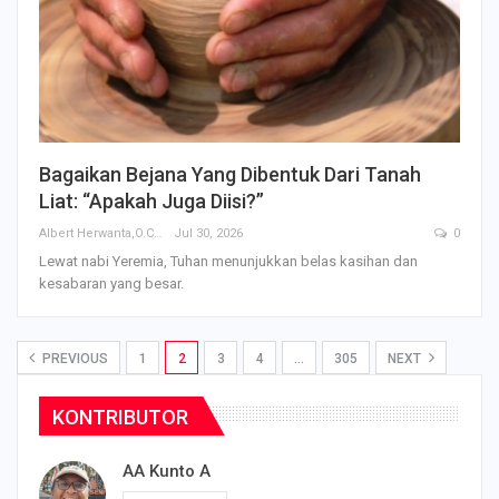
Bagaikan Bejana Yang Dibentuk Dari Tanah
Liat: “Apakah Juga Diisi?”
Albert Herwanta,O.Carm
Jul 30, 2026
0
Lewat nabi Yeremia, Tuhan menunjukkan belas kasihan dan
kesabaran yang besar.
PREVIOUS
1
2
3
4
…
305
NEXT
KONTRIBUTOR
AA Kunto A