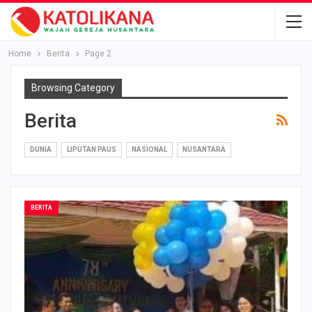
Home
Berita
Page 2
Browsing Category
Berita
DUNIA
LIPUTAN PAUS
NASIONAL
NUSANTARA
BERITA