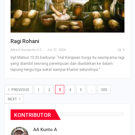
Ragi Rohani
Albert Herwanta,O.Carm
Jul 27, 2026
0
Injil Matius 13:33 berbunyi: "Hal Kerajaan Surga itu seumpama ragi
yang diambil seorang perempuan dan diadukkan ke dalam
tepung terigu tiga sukat sampai khamir seluruhnya."
PREVIOUS
1
2
3
4
5
…
305
NEXT
KONTRIBUTOR
AA Kunto A