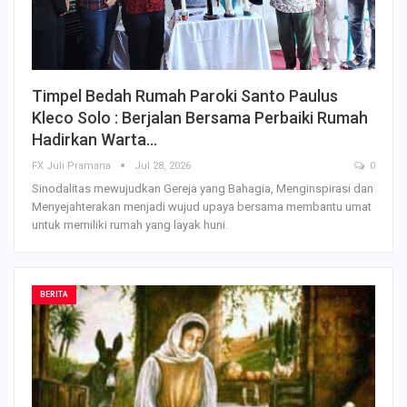
Timpel Bedah Rumah Paroki Santo Paulus
Kleco Solo : Berjalan Bersama Perbaiki Rumah
Hadirkan Warta…
FX Juli Pramana
Jul 28, 2026
0
Sinodalitas mewujudkan Gereja yang Bahagia, Menginspirasi dan
Menyejahterakan menjadi wujud upaya bersama membantu umat
untuk memiliki rumah yang layak huni.
BERITA