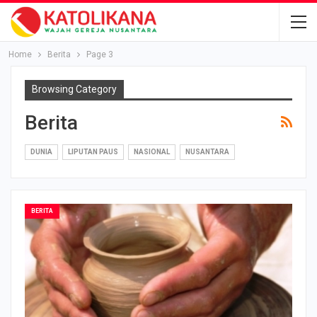
Home
Berita
Page 3
Browsing Category
Berita
DUNIA
LIPUTAN PAUS
NASIONAL
NUSANTARA
BERITA