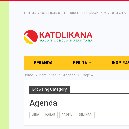
TENTANG KATOLIKANA
REDAKSI
PEDOMAN PEMBERITAAN MED
BERANDA
BERITA
INSPIRA
Home
Komunitas
Agenda
Page 4
Browsing Category
Agenda
JEDA
KABAR
PROFIL
SEMINARI