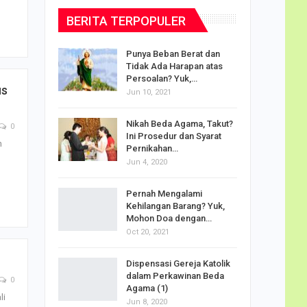
BERITA TERPOPULER
dalam
Punya Beban Berat dan
Tidak Ada Harapan atas
Persoalan? Yuk,…
us
Jun 10, 2021
puan
Nikah Beda Agama, Takut?
0
rasi
Ini Prosedur dan Syarat
ah…
n
Pernikahan…
Jun 4, 2020
o Carlo
Pernah Mengalami
udus di
Kehilangan Barang? Yuk,
Mohon Doa dengan…
Oct 20, 2021
Doa
Dispensasi Gereja Katolik
am Maria
dalam Perkawinan Beda
0
Agama (1)
li
Jun 8, 2020