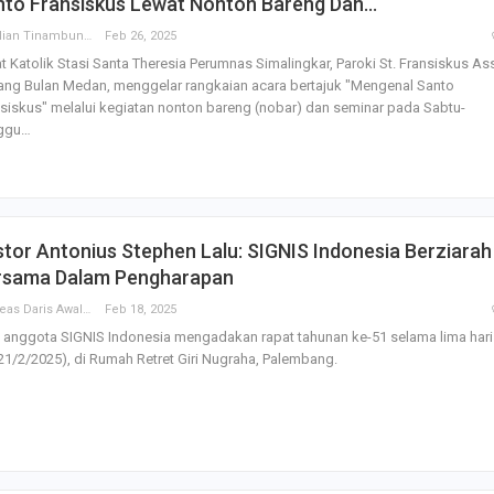
nto Fransiskus Lewat Nonton Bareng Dan…
Parulian Tinambunan
Feb 26, 2025
 Katolik Stasi Santa Theresia Perumnas Simalingkar, Paroki St. Fransiskus Ass
ng Bulan Medan, menggelar rangkaian acara bertajuk "Mengenal Santo
siskus" melalui kegiatan nonton bareng (nobar) dan seminar pada Sabtu-
ggu…
tor Antonius Stephen Lalu: SIGNIS Indonesia Berziarah
rsama Dalam Pengharapan
Andreas Daris Awalistyo
Feb 18, 2025
 anggota SIGNIS Indonesia mengadakan rapat tahunan ke-51 selama lima hari
21/2/2025), di Rumah Retret Giri Nugraha, Palembang.