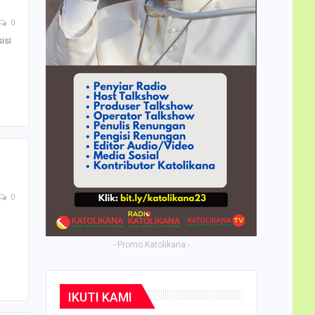
0
isi
0
- Promo Katolikana -
IKUTI KAMI