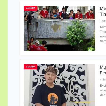
Me
AGENDA
Ti
Komi
Timu
meny
Sam
Muj
AGENDA
Pe
Yoh
Ekst
aga
dari