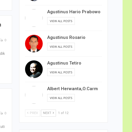
Agustinus Hario Prabowo
VIEW ALL POSTS
h
Agustinus Rosario
0
VIEW ALL POSTS
dik
Agustinus Tetiro
VIEW ALL POSTS
Albert Herwanta,O.Carm
VIEW ALL POSTS
PREV
NEXT
1 of 12
0
uti