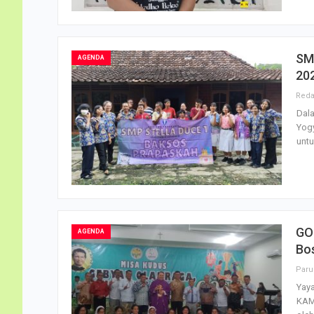
SMP
AGENDA
20
Dal
Yogy
untu
GO
AGENDA
Bo
Yay
KAM)