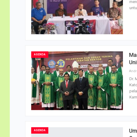
meny
untu
Mar
AGENDA
Uni
Dr. 
Kato
pela
Kam
Um
AGENDA