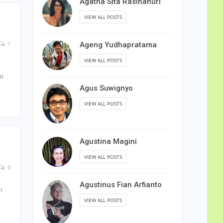
Agatha Sita Rasihanuri
VIEW ALL POSTS
Ageng Yudhapratama
1
VIEW ALL POSTS
an
Agus Suwignyo
VIEW ALL POSTS
Agustina Magini
VIEW ALL POSTS
0
Agustinus Fian Arfianto
n
VIEW ALL POSTS