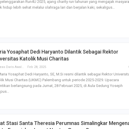
elenggarakan Run4U 2025, ajang charity run tahunan yang mengajak masyar
Irene Umar Peca
k hidup lebih sehat melalui olahraga lari dan berjalan kaki, sekaligus…
sebagai Wamen
Perempuan Bud
Oct 21, 2024
ia Yosaphat Dedi Haryanto Dilantik Sebagai Rektor
versitas Katolik Musi Charitas
Andreas Daris Awalistyo
Feb 28, 2025
Maria Yosaphat Dedi Haryanto, SE, M.Si resmi dilantik sebagai Rektor Universit
lik Musi Charitas (UKMC) Palembang untuk periode 2025-2029. Upacara
ntikan berlangsung pada Jumat, 28 Februari 2025, di Aula Gedung Yoseph
pus…
at Stasi Santa Theresia Perumnas Simalingkar Mengen