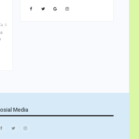
0
26
m
osial Media