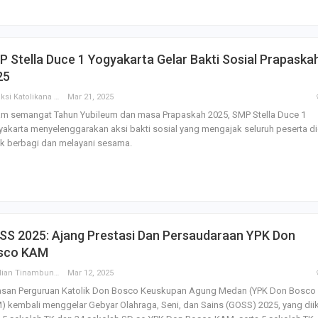
 Stella Duce 1 Yogyakarta Gelar Bakti Sosial Prapaska
25
Redaksi Katolikana
Mar 21, 2025
am semangat Tahun Yubileum dan masa Prapaskah 2025, SMP Stella Duce 1
akarta menyelenggarakan aksi bakti sosial yang mengajak seluruh peserta di
k berbagi dan melayani sesama.
SS 2025: Ajang Prestasi Dan Persaudaraan YPK Don
sco KAM
Parulian Tinambunan
Mar 12, 2025
asan Perguruan Katolik Don Bosco Keuskupan Agung Medan (YPK Don Bosco
 kembali menggelar Gebyar Olahraga, Seni, dan Sains (GOSS) 2025, yang diik