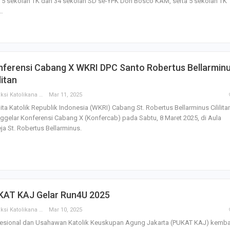
 5 sekolah TK dan 34 sekolah SD se-YPK Don Bosco KAM, serta 5 sekolah TK
…
Godaan-Godaan 
Hidup Kita
Mar 11, 2019
nferensi Cabang X WKRI DPC Santo Robertus Bellarmin
ilitan
10 Sosok Perem
Redaksi Katolikana
Mar 11, 2025
Paling Menginspi
Sepanjang Sejar
ta Katolik Republik Indonesia (WKRI) Cabang St. Robertus Bellarminus Cililita
Mar 10, 2021
gelar Konferensi Cabang X (Konfercab) pada Sabtu, 8 Maret 2025, di Aula
ja St. Robertus Bellarminus.
Belajar dari Beat
Acutis, Menjadi K
Usia Muda
Oct 16, 2020
Inilah Kekuatan 
KAT KAJ Gelar Run4U 2025
Novena Tiga Sal
Redaksi Katolikana
Mar 10, 2025
May 11, 2023
fesional dan Usahawan Katolik Keuskupan Agung Jakarta (PUKAT KAJ) kemba