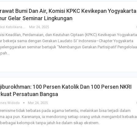
rawat Bumi Dan Air, Komisi KPKC Kevikepan Yogyakarta
mur Gelar Seminar Lingkungan
Redaksi Katolikana
Mar 24, 2025
si Keadilan, Perdamaian, dan Keutuhan Ciptaan (KPKC) Kevikepan Yogyakarta
r bekerja sama dengan Gerakan Laudato Si’ Indonesia–Chapter Yogyakarta
elenggarakan seminar bertajuk “Membangun Gerakan Partisipatif Pengelola
pah…
iburokhman: 100 Persen Katolik Dan 100 Persen NKRI
rkuat Persatuan Bangsa
anes Widodo
Mar 24, 2025
remisme tidak terbatas pada agama tertentu, melainkan bisa terjadi dalam
ma apa pun. Karenanya, ia mendorong setiap orang untuk mengambil kebaika
 berbagai kelompok tanpa jatuh ke dalam sikap ekstrem.