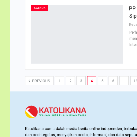
PP 
AGENDA
Sip
Perh
mene
Inte
PREVIOUS
1
2
3
4
5
6
…
1
Katolikana.com adalah media berita online independen, terbuka
dan berintegritas, menyajikan berita, informasi, dan data seputa