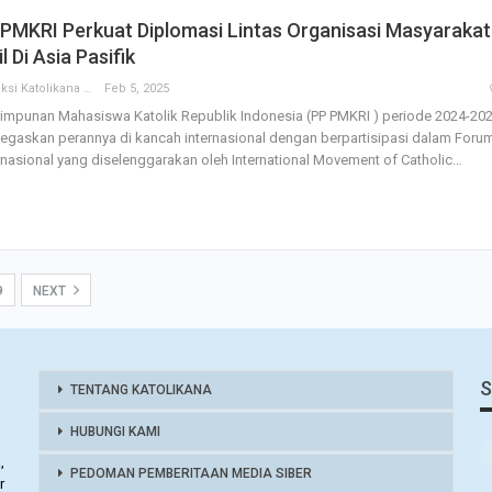
PMKRI Perkuat Diplomasi Lintas Organisasi Masyarakat
il Di Asia Pasifik
Redaksi Katolikana
Feb 5, 2025
impunan Mahasiswa Katolik Republik Indonesia (PP PMKRI ) periode 2024-20
gaskan perannya di kancah internasional dengan berpartisipasi dalam Foru
rnasional yang diselenggarakan oleh International Movement of Catholic…
9
NEXT
S
TENTANG KATOLIKANA
HUBUNGI KAMI
,
PEDOMAN PEMBERITAAN MEDIA SIBER
r