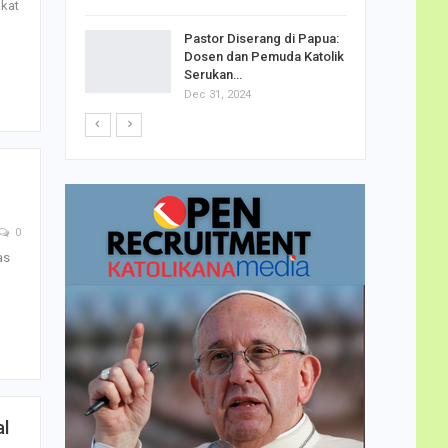
akat
h Telor
Pastor Diserang di Papua:
dha…
Dosen dan Pemuda Katolik
Serukan…
Dec 31, 2024
0
as
al