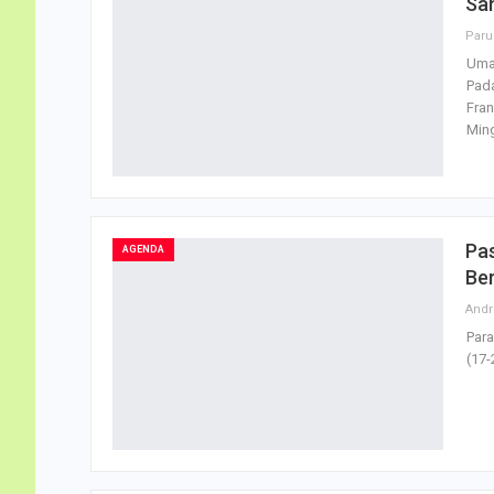
Sa
Umat
Pada
Fran
Min
Pas
AGENDA
Be
Para
(17-