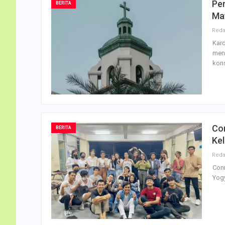
Pe
BERITA
Ma
Kar
mena
kon
Co
BERITA
Ke
Conn
Yogy