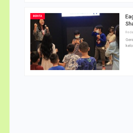
Ea
BERITA
Sh
Gere
kelo