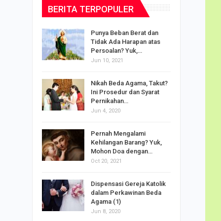
BERITA TERPOPULER
dalam
Punya Beban Berat dan
Tidak Ada Harapan atas
Persoalan? Yuk,…
Jun 10, 2021
puan
Nikah Beda Agama, Takut?
rasi
Ini Prosedur dan Syarat
ah…
Pernikahan…
Jun 4, 2020
o Carlo
Pernah Mengalami
udus di
Kehilangan Barang? Yuk,
Mohon Doa dengan…
Oct 20, 2021
Doa
Dispensasi Gereja Katolik
am Maria
dalam Perkawinan Beda
Agama (1)
Jun 8, 2020