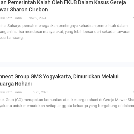
ran Pemerintah Kalah Oleh FKUB Dalam Kasus Gereja
war Sharon Cirebon
Redaksi Katolikana
Nov 9, 2024
dinal Suharyo pernah menegaskan pentingnya kehadiran pemerintah dalam
ngani isu-isu mendasar masyarakat, yang lebih besar dari sekadar tawaran
sesi tambang.
nnect Group GMS Yogyakarta, Dimuridkan Melalui
luarga Rohani
Redaksi Katolikana
Jun 26, 2023
et Grup (CG) merupakan komunitas atau keluarga rohani di Gereja Mawar Sh
akarta untuk memuridkan setiap anggota keluarga yang bergabung di dalam