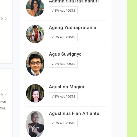
Agatha Sita Rasihanuri
VIEW ALL POSTS
0
Ageng Yudhapratama
VIEW ALL POSTS
Agus Suwignyo
VIEW ALL POSTS
Agustina Magini
2
VIEW ALL POSTS
aron
nya.
Agustinus Fian Arfianto
VIEW ALL POSTS