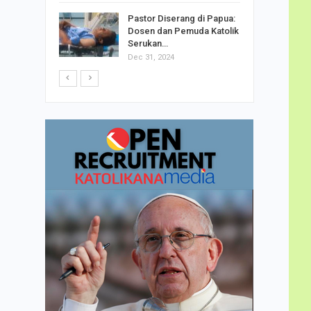
h Telor
Pastor Diserang di Papua:
dha…
Dosen dan Pemuda Katolik
Serukan…
Dec 31, 2024