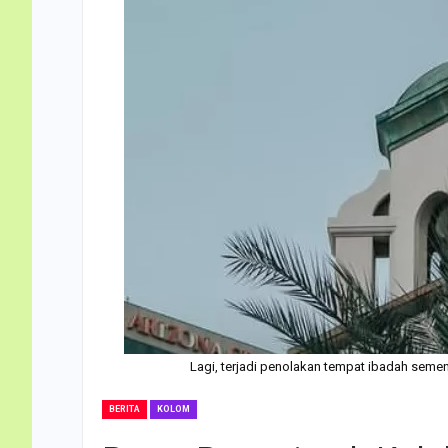
Lagi, terjadi penolakan tempat ibadah sem
BERITA
KOLOM