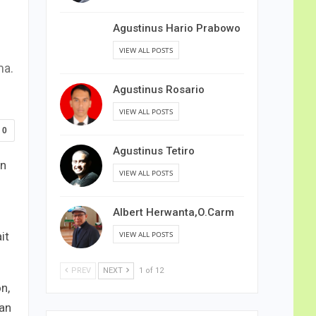
Agustinus Hario Prabowo
VIEW ALL POSTS
ma.
Agustinus Rosario
VIEW ALL POSTS
0
Agustinus Tetiro
an
VIEW ALL POSTS
Albert Herwanta,O.Carm
VIEW ALL POSTS
it
PREV
NEXT
1 of 12
n,
an