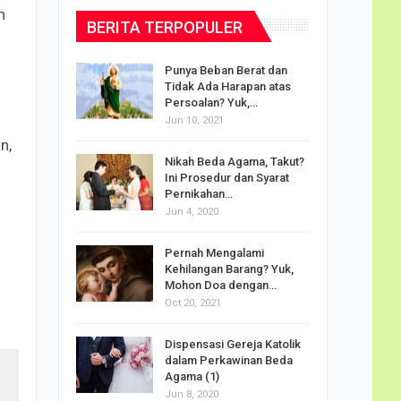
n
BERITA TERPOPULER
dalam
Punya Beban Berat dan
Tidak Ada Harapan atas
Persoalan? Yuk,…
Jun 10, 2021
puan
n,
Nikah Beda Agama, Takut?
rasi
Ini Prosedur dan Syarat
ah…
Pernikahan…
Jun 4, 2020
o Carlo
Pernah Mengalami
udus di
Kehilangan Barang? Yuk,
Mohon Doa dengan…
Oct 20, 2021
Doa
Dispensasi Gereja Katolik
am Maria
dalam Perkawinan Beda
Agama (1)
Jun 8, 2020