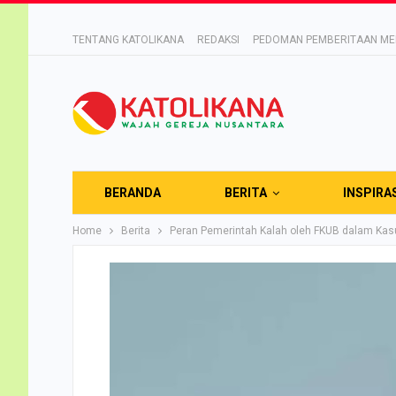
TENTANG KATOLIKANA
REDAKSI
PEDOMAN PEMBERITAAN MED
BERANDA
BERITA
INSPIRA
Home
Berita
Peran Pemerintah Kalah oleh FKUB dalam Kas