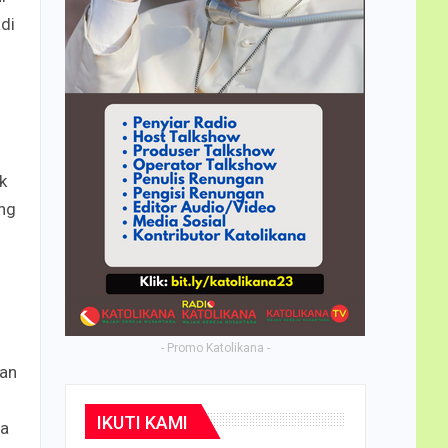
di
k
ng
- Promo Katolikana -
ran
IKUTI KAMI
ya