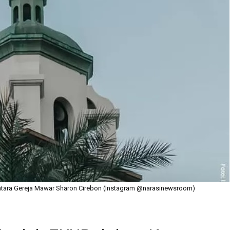
entara Gereja Mawar Sharon Cirebon (Instagram @narasinewsroom)