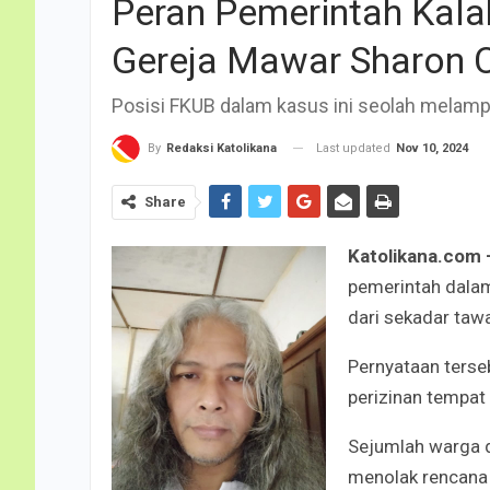
Peran Pemerintah Kal
Gereja Mawar Sharon 
Posisi FKUB dalam kasus ini seolah melam
Last updated
Nov 10, 2024
By
Redaksi Katolikana
Share
Katolikana.com
pemerintah dalam
dari sekadar taw
Pernyataan terseb
perizinan tempat
Sejumlah warga 
menolak rencana