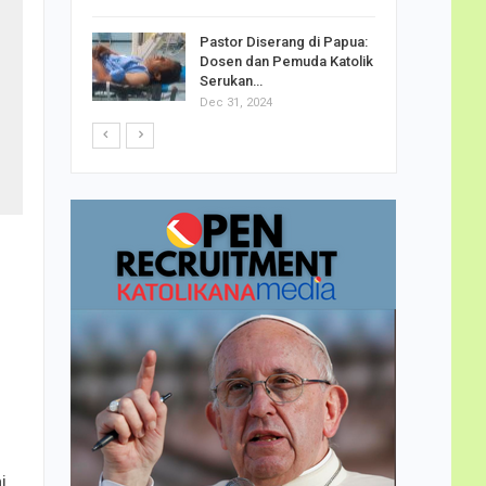
h Telor
Pastor Diserang di Papua:
dha…
Dosen dan Pemuda Katolik
Serukan…
Dec 31, 2024
i