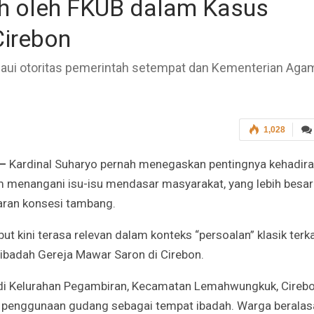
ah oleh FKUB dalam Kasus
Cirebon
paui otoritas pemerintah setempat dan Kementerian Aga
1,028
 —
Kardinal Suharyo pernah menegaskan pentingnya kehadir
 menangani isu-isu mendasar masyarakat, yang lebih besar
aran konsesi tambang.
ut kini terasa relevan dalam konteks “persoalan” klasik terka
 ibadah Gereja Mawar Saron di Cirebon.
di Kelurahan Pegambiran, Kecamatan Lemahwungkuk, Cirebo
 penggunaan gudang sebagai tempat ibadah. Warga beralas