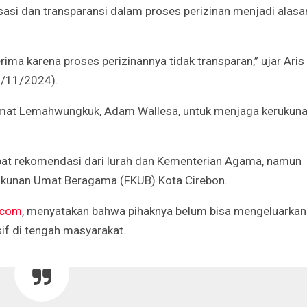
sasi dan transparansi dalam proses perizinan menjadi alasa
.
Godaan-Godaan 
Hidup Kita
ima karena proses perizinannya tidak transparan,” ujar Aris
Mar 11, 2019
2/11/2024).
10 Sosok Perem
Camat Lemahwungkuk, Adam Wallesa, untuk menjaga kerukuna
Paling Menginspi
.
Sepanjang Sejar
Mar 10, 2021
pat rekomendasi dari lurah dan Kementerian Agama, namun
ukunan Umat Beragama (FKUB) Kota Cirebon.
Belajar dari Beat
Acutis, Menjadi K
Usia Muda
.com
, menyatakan bahwa pihaknya belum bisa mengeluarkan
Oct 16, 2020
f di tengah masyarakat.
Inilah Kekuatan 
Novena Tiga Sal
May 11, 2023