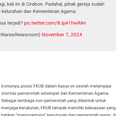
Irene Umar Peca
i, kali ini di Cirebon. Padahal, pihak gereja sudah
sebagai Wamen
ri kelurahan dan Kementerian Agama.
Perempuan Bud
Oct 21, 2024
isa terjadi?
pic.twitter.com/8JpA1hwRAn
@NarasiNewsroom)
November 7, 2024
Ironisnya, posisi FKUB dalam kasus ini seolah melampaui
otoritas pemerintah setempat dan Kementerian Agama.
Sebagai lembaga non-pemerintah yang dibentuk untuk
menjaga kerukunan, FKUB tampak memiliki kekuasaan yang
bahkan “menggantung” keputusan dari pemerintah resmi. In