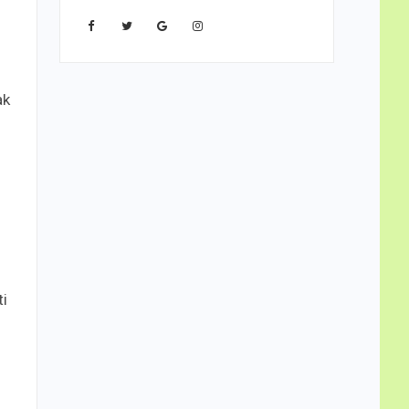
ak
g
ti