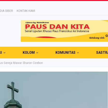
IA SIBER
KONTAK KAMI
SI
KOLOM
KOMUNITAS
SASTR
us Gereja Mawar Sharon Cirebon