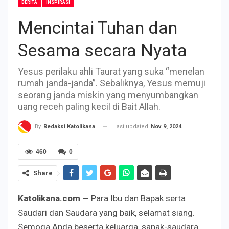
BERITA
INSPIRASI
Mencintai Tuhan dan
Sesama secara Nyata
Yesus perilaku ahli Taurat yang suka “menelan
rumah janda-janda”. Sebaliknya, Yesus memuji
seorang janda miskin yang menyumbangkan
uang receh paling kecil di Bait Allah.
Last updated
Nov 9, 2024
By
Redaksi Katolikana
460
0
Share
Katolikana.com —
Para Ibu dan Bapak serta
Saudari dan Saudara yang baik, selamat siang.
Semoga Anda beserta keluarga, sanak-saudara,