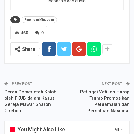
Indonesia dan dunia.
Renungan Mingguan
460
0
Share
PREV POST
NEXT POST
Peran Pemerintah Kalah
Petinggi Vatikan Harap
oleh FKUB dalam Kasus
Trump Promosikan
Gereja Mawar Sharon
Perdamaian dan
Cirebon
Persatuan Nasional
You Might Also Like
All