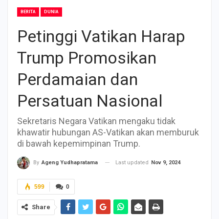
BERITA
DUNIA
Petinggi Vatikan Harap
Trump Promosikan
Perdamaian dan
Persatuan Nasional
Sekretaris Negara Vatikan mengaku tidak
khawatir hubungan AS-Vatikan akan memburuk
di bawah kepemimpinan Trump.
Last updated
Nov 9, 2024
By
Ageng Yudhapratama
599
0
Share