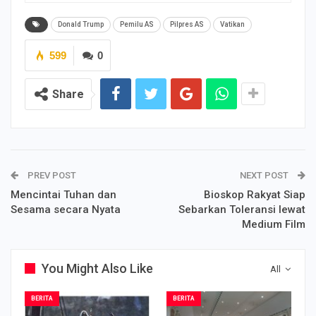
Donald Trump
Pemilu AS
Pilpres AS
Vatikan
599
0
Share
PREV POST
NEXT POST
Mencintai Tuhan dan
Bioskop Rakyat Siap
Sesama secara Nyata
Sebarkan Toleransi lewat
Medium Film
You Might Also Like
All
BERITA
BERITA