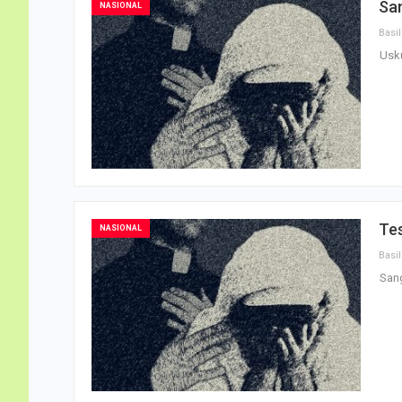
Sa
NASIONAL
Usk
Tes
NASIONAL
Sang