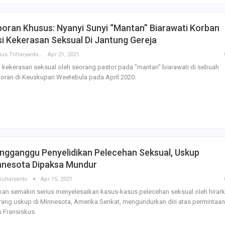
oran Khusus: Nyanyi Sunyi “Mantan” Biarawati Korban
i Kekerasan Seksual Di Jantung Gereja
Basilius Triharyanto
Apr 21, 2021
 kekerasan seksual oleh seorang pastor pada "mantan" biarawati di sebuah
oran di Keuskupan Weetebula pada April 2020.
ngganggu Penyelidikan Pelecehan Seksual, Uskup
nnesota Dipaksa Mundur
Suharyanto
Apr 15, 2021
kan semakin serius menyelesaikan kasus-kasus pelecehan seksual oleh hirark
ang uskup di Minnesota, Amerika Serikat, mengundurkan diri atas permintaan
 Fransiskus.