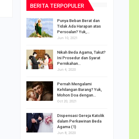
BERITA TERPOPULER
dalam
Punya Beban Berat dan
Tidak Ada Harapan atas
Persoalan? Yuk,…
Jun 10, 2021
puan
Nikah Beda Agama, Takut?
rasi
Ini Prosedur dan Syarat
ah…
Pernikahan…
Jun 4, 2020
o Carlo
Pernah Mengalami
udus di
Kehilangan Barang? Yuk,
Mohon Doa dengan…
Oct 20, 2021
Doa
Dispensasi Gereja Katolik
am Maria
dalam Perkawinan Beda
Agama (1)
Jun 8, 2020