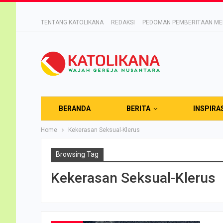
TENTANG KATOLIKANA
REDAKSI
PEDOMAN PEMBERITAAN MED
BERANDA
BERITA
INSPIRA
Home
Kekerasan Seksual-Klerus
Browsing Tag
Kekerasan Seksual-Klerus