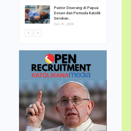
h Telor
Pastor Diserang di Papua:
dha…
Dosen dan Pemuda Katolik
Serukan…
Dec 31, 2024