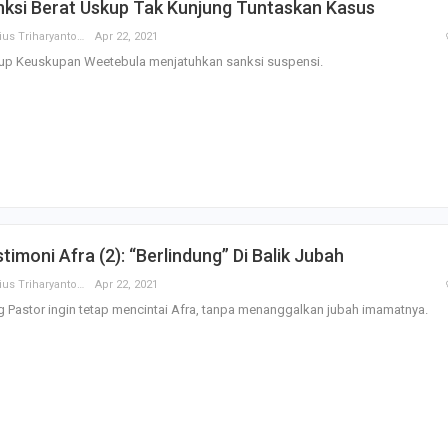
nksi Berat Uskup Tak Kunjung Tuntaskan Kasus
Basilius Triharyanto
Apr 22, 2021
up Keuskupan Weetebula menjatuhkan sanksi suspensi.
timoni Afra (2): “Berlindung” Di Balik Jubah
Basilius Triharyanto
Apr 22, 2021
 Pastor ingin tetap mencintai Afra, tanpa menanggalkan jubah imamatnya.