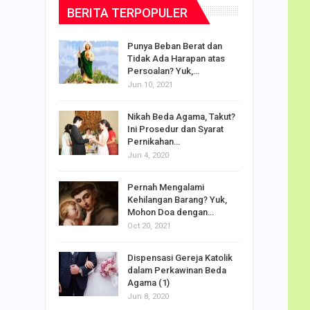
BERITA TERPOPULER
dalam
Punya Beban Berat dan
Tidak Ada Harapan atas
Persoalan? Yuk,…
Jun 10, 2021
puan
Nikah Beda Agama, Takut?
rasi
Ini Prosedur dan Syarat
ah…
Pernikahan…
Jun 4, 2020
o Carlo
Pernah Mengalami
udus di
Kehilangan Barang? Yuk,
Mohon Doa dengan…
Oct 20, 2021
Doa
Dispensasi Gereja Katolik
am Maria
dalam Perkawinan Beda
Agama (1)
Jun 8, 2020