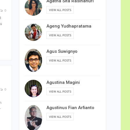
Agatha Sita Rasihanuri
VIEW ALL POSTS
0
3
pu
Ageng Yudhapratama
VIEW ALL POSTS
Agus Suwignyo
VIEW ALL POSTS
Agustina Magini
0
VIEW ALL POSTS
n
Agustinus Fian Arfianto
-
VIEW ALL POSTS