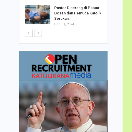
h Telor
Pastor Diserang di Papua:
dha…
Dosen dan Pemuda Katolik
Serukan…
Dec 31, 2024