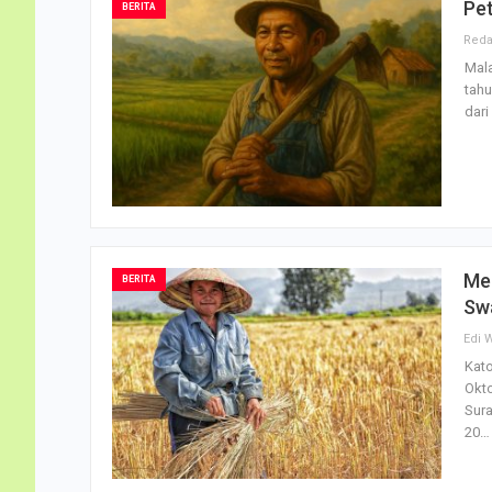
Pet
BERITA
Mala
tahu
dari
Me
BERITA
Sw
Edi 
Kato
Okto
Sur
20…