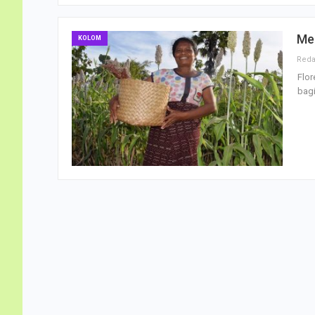
Men
KOLOM
Flor
bagi