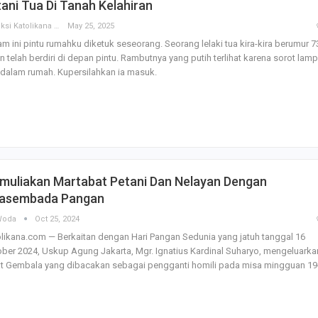
ani Tua Di Tanah Kelahiran
Redaksi Katolikana
May 25, 2025
m ini pintu rumahku diketuk seseorang. Seorang lelaki tua kira-kira berumur 7
n telah berdiri di depan pintu. Rambutnya yang putih terlihat karena sorot lam
 dalam rumah. Kupersilahkan ia masuk.
muliakan Martabat Petani Dan Nelayan Dengan
asembada Pangan
Woda
Oct 25, 2024
likana.com — Berkaitan dengan Hari Pangan Sedunia yang jatuh tanggal 16
ber 2024, Uskup Agung Jakarta, Mgr. Ignatius Kardinal Suharyo, mengeluarka
at Gembala yang dibacakan sebagai pengganti homili pada misa mingguan 19