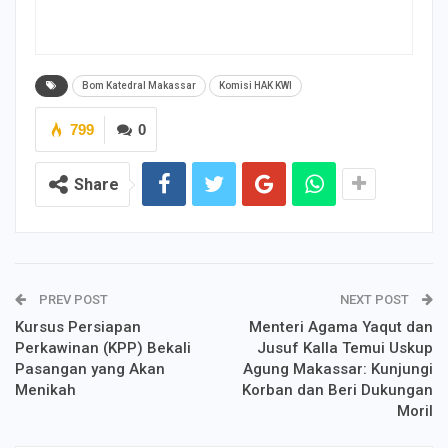
Bom Katedral Makassar
Komisi HAK KWI
799
0
Share
PREV POST
NEXT POST
Kursus Persiapan
Menteri Agama Yaqut dan
Perkawinan (KPP) Bekali
Jusuf Kalla Temui Uskup
Pasangan yang Akan
Agung Makassar: Kunjungi
Menikah
Korban dan Beri Dukungan
Moril