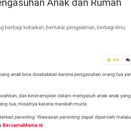
Pengasuhan Anak dan Rumah
 berbagi kebaikan, bertukar pengalaman, berbagi ilmu
976
ang anak bisa disebabkan karena pengasuhan orang tua ya
, keahlian, dan keterampilan dalam mengasuh anak-anak yang
rang tua, misalnya karena menikah muda.
terkait
parenting
. Wawasan
parenting
dapat diperoleh melalu
s
BersamaMama.id
.