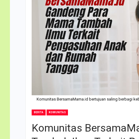
Komunitas BersamaMama.id bertujuan saling berbagi keba
BERITA
KOMUNITAS
Komunitas BersamaM