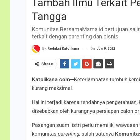
Tambah Ilmu Terkait 
Tangga
Komunitas BersamaMama.id bertujuan saling
terkait dengan parenting dan bisnis.
On
Jun 9, 2022
By
Redaksi Katolikana
Share
Katolikana.com
—
Keterlambatan tumbuh kemb
kurang maksimal.
Hal ini terjadi karena rendahnya pengetahuan
disebabkan oleh kurangnya persiapan calon o
Pasangan suami istri perlu memiliki wawasan 
komunitas
parenting,
salah satunya
Komunita