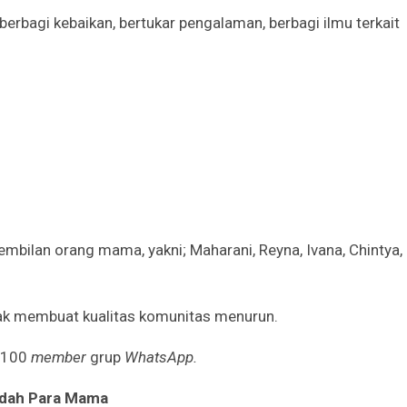
rbagi kebaikan, bertukar pengalaman, berbagi ilmu terkait
Godaan-Godaan 
Hidup Kita
Mar 11, 2019
10 Sosok Perem
Paling Menginspi
Sepanjang Sejar
Mar 10, 2021
Belajar dari Beat
embilan orang mama, yakni; Maharani, Reyna, Ivana, Chintya,
Acutis, Menjadi K
Usia Muda
Oct 16, 2020
dak membuat kualitas komunitas menurun.
Inilah Kekuatan 
Novena Tiga Sal
h 100
member
grup
WhatsApp.
May 11, 2023
dah
P
ara
M
ama