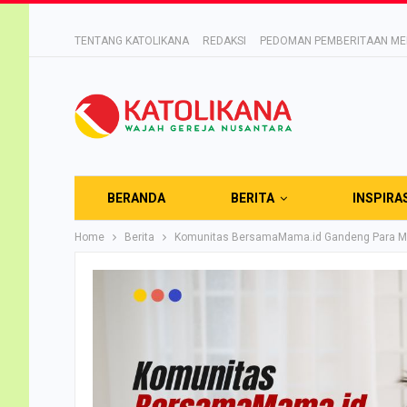
TENTANG KATOLIKANA
REDAKSI
PEDOMAN PEMBERITAAN MED
BERANDA
BERITA
INSPIRA
Home
Berita
Komunitas BersamaMama.id Gandeng Para M