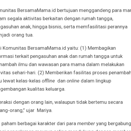
Irene Umar Peca
sebagai Wamen
munitas BersamaMama.id bertujuan menggandeng para m
Perempuan Bud
am segala aktivitas berkaitan dengan rumah tangga,
Oct 21, 2024
gasuhan anak, hingga bisnis, serta memfasilitasi perannya
jadi orang tua.
i Komunitas BersamaMama.id yaitu: (1) Membagikan
ormasi terkait pengasuhan anak dan rumah tangga untuk
nambah ilmu dan wawasan para mama dalam melakukan
ivitas sehari-hari. (2) Memberikan fasilitas proses penamba
u lewat kelas-kelas
offline
dan
online
dalam lingkup
gembangan kualitas keluarga.
raksi dengan orang lain, walaupun tidak bertemu secara
ang-orang,” ujar Mariya.
an paham berbagai karakter dari para
member
yang bergabun