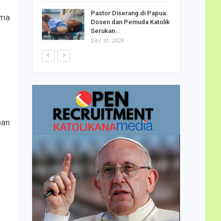
h Telor
Pastor Diserang di Papua:
ama
dha…
Dosen dan Pemuda Katolik
Serukan…
Dec 31, 2024
han
g