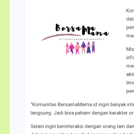
Ko
dal
pen
men
Mis
inf
me
akt
ilm
pen
“Komunitas BersamaMama.id ingin banyak inte
langsung. Jadi bisa paham dengan karakter or
Selain ingin berinteraksi dengan orang lain d