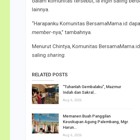
dalam komunitas tersebut, ia ingin saling b
lainnya.
“Harapanku Komunitas BersamaMama.id dapat
member
-nya,” tambahnya.
Menurut Chintya, Komunitas BersamaMama.id
saling
sharing
.
RELATED POSTS
“Tuhanlah Gembalaku”, Mazmur
Indah dan Sakral…
Aug 6, 2026
Memanen Buah Panggilan
Keuskupan Agung Palembang, Mgr.
Harun…
Aug 6, 2026