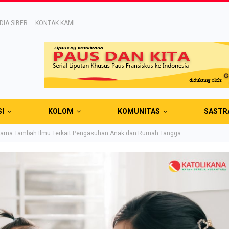
IA SIBER
KONTAK KAMI
SI
KOLOM
KOMUNITAS
SASTR
ama Tambah Ilmu Terkait Pengasuhan Anak dan Rumah Tangga