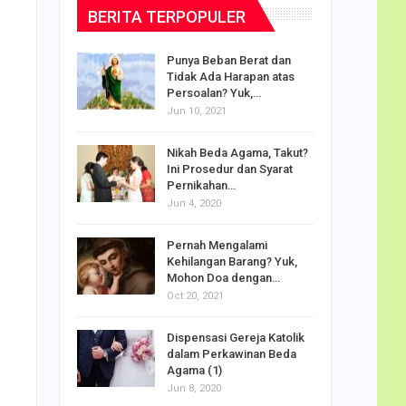
BERITA TERPOPULER
dalam
Punya Beban Berat dan
Tidak Ada Harapan atas
Persoalan? Yuk,…
Jun 10, 2021
puan
Nikah Beda Agama, Takut?
rasi
Ini Prosedur dan Syarat
ah…
Pernikahan…
Jun 4, 2020
o Carlo
Pernah Mengalami
udus di
Kehilangan Barang? Yuk,
Mohon Doa dengan…
Oct 20, 2021
Doa
Dispensasi Gereja Katolik
am Maria
dalam Perkawinan Beda
Agama (1)
Jun 8, 2020