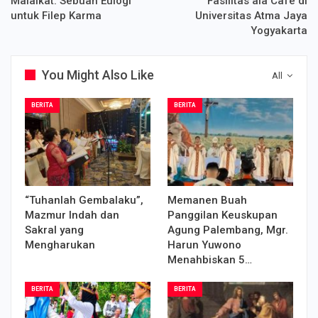
Malaikat: Sebuah Eulogi
Fasilitas ala Cafe di
untuk Filep Karma
Universitas Atma Jaya
Yogyakarta
You Might Also Like
All
BERITA
BERITA
“Tuhanlah Gembalaku”,
Memanen Buah
Mazmur Indah dan
Panggilan Keuskupan
Sakral yang
Agung Palembang, Mgr.
Mengharukan
Harun Yuwono
Menahbiskan 5…
BERITA
BERITA