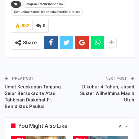
Imigran Katolik Indonesia
Komunitas Katolik Indonesia Amerika Serikat
932
0
Share
PREV POST
NEXT POST
Umat Keuskupan Tanjung
Dikubur 4 Tahun, Jasad
Selor Bersukacita Atas
Suster Wilhelmina Masih
Tahbisan Diakonat Fr.
Utuh
Benidiktus Paulus
You Might Also Like
All
BERITA
BERITA