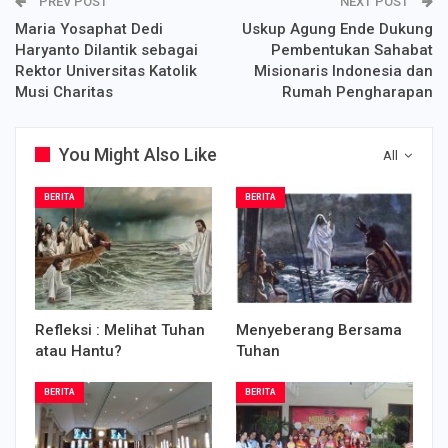
PREV POST
NEXT POST
Maria Yosaphat Dedi
Uskup Agung Ende Dukung
Haryanto Dilantik sebagai
Pembentukan Sahabat
Rektor Universitas Katolik
Misionaris Indonesia dan
Musi Charitas
Rumah Pengharapan
You Might Also Like
All
BERITA
BERITA
Refleksi : Melihat Tuhan
Menyeberang Bersama
atau Hantu?
Tuhan
BERITA
BERITA