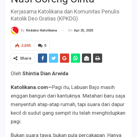
Kerjasama Katolikana dan Komunitas Penulis
Katolik Deo Gratias (KPKDG)
On
Apr 25, 2025
By
Redaksi Katolikana
2,045
0
Share
Oleh
Shintia Dian Arwida
Katolikana.com—
Pagi itu, Labuan Bajo masih
enggan bangun dari kantuknya. Matahari baru saja
menyentuh atap-atap rumah, tapi suara dari dapur
kecil di sudut gang sempit itu telah menghidupkan
pagi.
Bukan suara tawa, bukan pula percakapan. Hanya