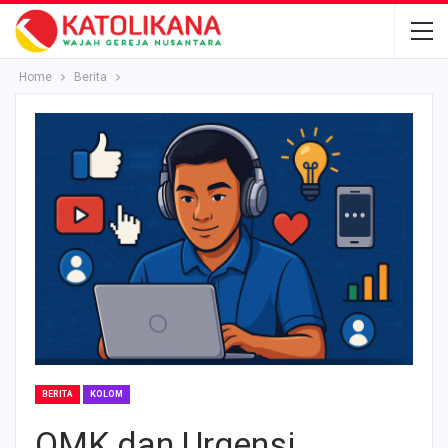
Home
Berita
BERITA
KOLOM
OMK dan Urgensi