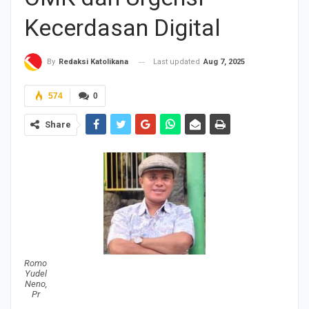
Kecerdasan Digital
Last updated
Aug 7, 2025
By
Redaksi Katolikana
574
0
Share
Romo
Yudel
Neno,
Pr