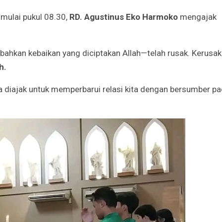
mulai pukul 08.30,
RD. Agustinus Eko Harmoko
mengajak
Godaan-Godaan 
Hidup Kita
ahkan kebaikan yang diciptakan Allah—telah rusak. Kerusa
Mar 11, 2019
h.
10 Sosok Perem
Paling Menginspi
kita diajak untuk memperbarui relasi kita dengan bersumber p
Sepanjang Sejar
Mar 10, 2021
Belajar dari Beat
Acutis, Menjadi K
Usia Muda
Oct 16, 2020
Inilah Kekuatan 
Novena Tiga Sal
May 11, 2023