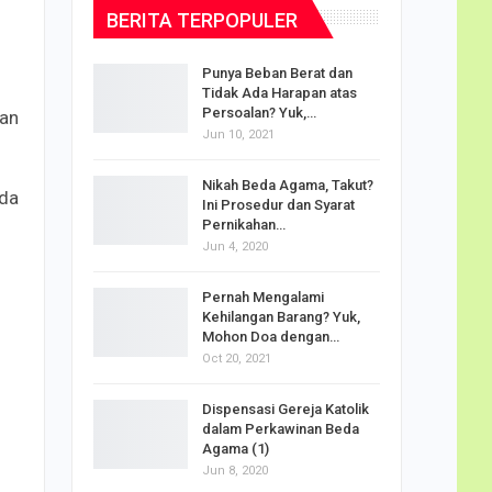
BERITA TERPOPULER
dalam
Punya Beban Berat dan
Tidak Ada Harapan atas
Persoalan? Yuk,…
kan
Jun 10, 2021
puan
Nikah Beda Agama, Takut?
rasi
ada
Ini Prosedur dan Syarat
ah…
Pernikahan…
Jun 4, 2020
o Carlo
Pernah Mengalami
udus di
Kehilangan Barang? Yuk,
Mohon Doa dengan…
Oct 20, 2021
Doa
Dispensasi Gereja Katolik
am Maria
dalam Perkawinan Beda
Agama (1)
Jun 8, 2020