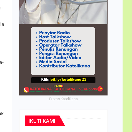
hi
ela
a-
- Promo Katolikana -
ak
IKUTI KAMI