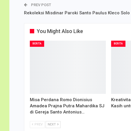
PREV POST
Rekoleksi Misdinar Paroki Santo Paulus Kleco Solo
You Might Also Like
BERITA
BERITA
Misa Perdana Romo Dionisius
Kreativit
Amadea Prajna Putra Mahardika SJ
Kasih unt
di Gereja Santo Antonius…
PREV
NEXT