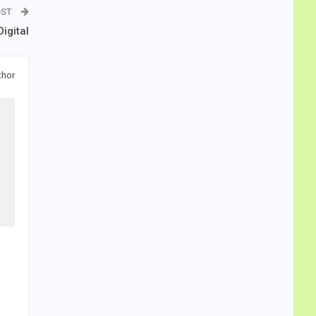
OST
igital
thor