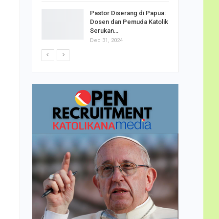
h Telor
Pastor Diserang di Papua:
dha…
Dosen dan Pemuda Katolik
Serukan…
Dec 31, 2024