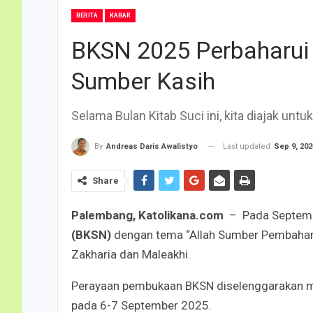
BERITA
KABAR
BKSN 2025 Perbaharui 
Sumber Kasih
Selama Bulan Kitab Suci ini, kita diajak un
Last updated
Sep 9, 202
By
Andreas Daris Awalistyo
Share
Palembang, Katolikana.com
– Pada Septemb
(BKSN)
dengan tema “Allah Sumber Pembaharuan
Zakharia dan Maleakhi.
Perayaan pembukaan BKSN diselenggarakan mel
pada 6-7 September 2025.