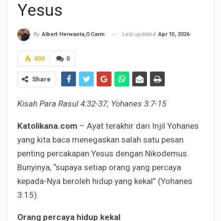
Yesus
Last updated
Apr 15, 2026
By
Albert Herwanta,O.Carm
609
0
Share
Kisah Para Rasul 4:32-37; Yohanes 3:7-15
Katolikana.com
– Ayat terakhir dari Injil Yohanes
yang kita baca menegaskan salah satu pesan
penting percakapan Yesus dengan Nikodemus.
Bunyinya, “supaya setiap orang yang percaya
kepada-Nya beroleh hidup yang kekal” (Yohanes
3:15).
Orang percaya hidup kekal