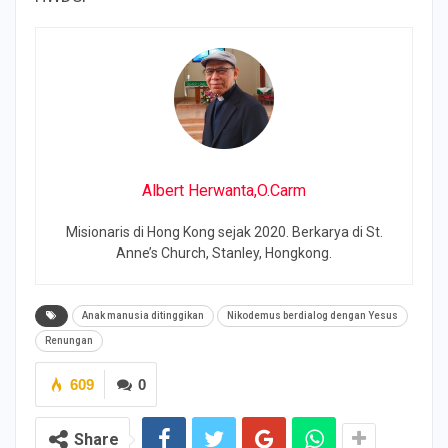
Albert Herwanta,O.Carm
Misionaris di Hong Kong sejak 2020. Berkarya di St.
Anne’s Church, Stanley, Hongkong.
Anak manusia ditinggikan
Nikodemus berdialog dengan Yesus
Renungan
609
0
Share