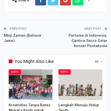
Share
PREV POST
NEXT POST
Mbiji Zaman (Bahasa
Pertama di Indonesia,
Jawa)
Cantica Sacra Gelar
Konser Pentakosta
You Might Also Like
All
BERITA
BERITA
Kreativitas Tanpa Batas
Langkah Menuju Hidup
Melukis Kasih untuk
Sejati