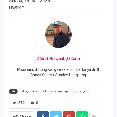
Selasa, 16 Juni 2026
HWDSF
Albert Herwanta,O.Carm
Misionaris di Hong Kong sejak 2020. Berkarya di St.
Anne’s Church, Stanley, Hongkong.
Mengasihi musuh dan mendoakannya
Renungan
372
0