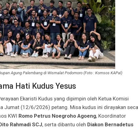
Godaan-Godaan 
Hidup Kita
Mar 11, 2019
10 Sosok Perem
Paling Menginspi
Sepanjang Sejar
Mar 10, 2021
uskupan Agung Palembang di Wismalat Podomoro (Foto : Komsos KAPal)
Belajar dari Beat
ama Hati Kudus Yesus
Acutis, Menjadi K
Usia Muda
Perayaan Ekaristi Kudus yang dipimpin oleh Ketua Komisi
Oct 16, 2020
da Jumat (12/6/2026) petang. Misa kudus ini dirayakan sec
Inilah Kekuatan 
msos KWI
Romo Petrus Noegroho Agoeng
, Koordinator
Novena Tiga Sal
Dito Rahmadi SCJ
, serta dibantu oleh
Diakon Bernadetus
May 11, 2023