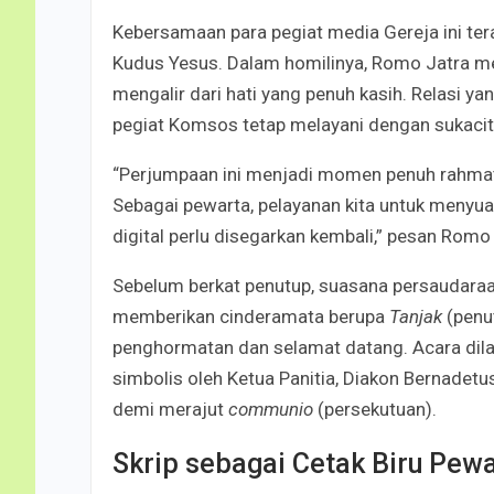
Kebersamaan para pegiat media Gereja ini ter
Kudus Yesus. Dalam homilinya, Romo Jatra m
mengalir dari hati yang penuh kasih. Relasi y
pegiat Komsos tetap melayani dengan sukacita
“Perjumpaan ini menjadi momen penuh rahmat u
Sebagai pewarta, pelayanan kita untuk menyu
digital perlu disegarkan kembali,” pesan Romo
Sebelum berkat penutup, suasana persaudaraa
memberikan cinderamata berupa
Tanjak
(penu
penghormatan dan selamat datang. Acara dil
simbolis oleh Ketua Panitia, Diakon Bernadetu
demi merajut
communio
(persekutuan).
Skrip sebagai Cetak Biru Pewar