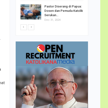
h Telor
Pastor Diserang di Papua:
dha…
Dosen dan Pemuda Katolik
Serukan…
Dec 31, 2024
.
a
nat