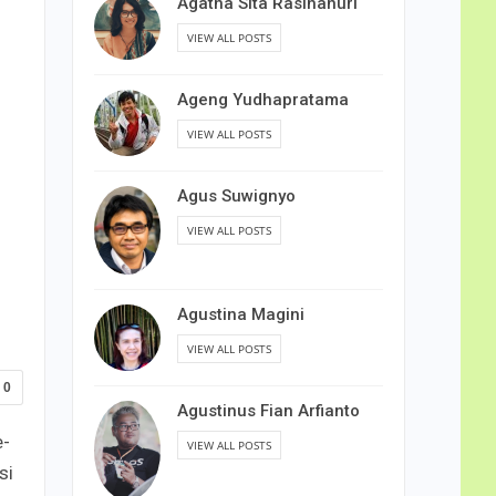
Agatha Sita Rasihanuri
VIEW ALL POSTS
Ageng Yudhapratama
VIEW ALL POSTS
Agus Suwignyo
VIEW ALL POSTS
Agustina Magini
VIEW ALL POSTS
0
Agustinus Fian Arfianto
e-
VIEW ALL POSTS
si