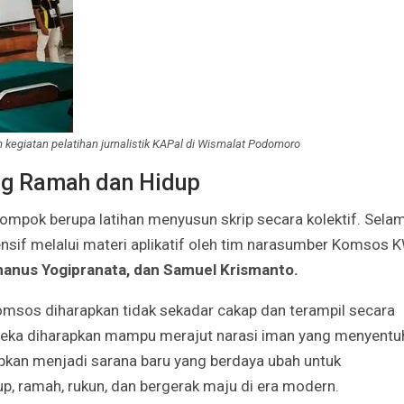
 kegiatan pelatihan jurnalistik KAPal di Wismalat Podomoro
ng Ramah dan Hidup
lompok berupa latihan menyusun skrip secara kolektif. Sela
tensif melalui materi aplikatif oleh tim narasumber Komsos K
anus Yogipranata, dan Samuel Krismanto.
t Komsos diharapkan tidak sekadar cakap dan terampil secara
, mereka diharapkan mampu merajut narasi iman yang menyentu
isiapkan menjadi sarana baru yang berdaya ubah untuk
, ramah, rukun, dan bergerak maju di era modern.