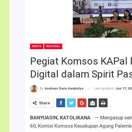
BERITA
NASIONAL
Pegiat Komsos KAPal D
Digital dalam Spirit Pa
Last updated
Jun 17, 20
By
Andreas Daris Awalistyo
Share
BANYUASIN, KATOLIKANA
— Mengasup sema
60, Komisi Komsos Keuskupan Agung Palemba