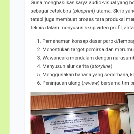
Guna menghasilkan karya audio-visual yang b
sebagai cetak biru (
blueprint
) utama. Skrip ya
tetapi juga membuat proses tata produksi men
teknis dalam menyusun skrip video profil, antar
Pemahaman konsep dasar paroki/lemba
Menentukan target pemirsa dan merumusk
Wawancara mendalam dengan narasumber
Menyusun alur cerita (
storyline
).
Menggunakan bahasa yang sederhana, kom
Peninjauan ulang (
review
) bersama tim p