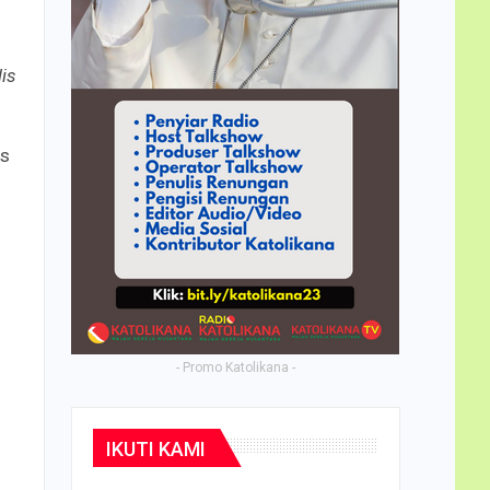
is
os
- Promo Katolikana -
l
IKUTI KAMI