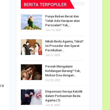
BERITA TERPOPULER
dalam
Punya Beban Berat dan
Tidak Ada Harapan atas
Persoalan? Yuk,…
Jun 10, 2021
puan
Nikah Beda Agama, Takut?
rasi
Ini Prosedur dan Syarat
ah…
Pernikahan…
Jun 4, 2020
o Carlo
Pernah Mengalami
udus di
Kehilangan Barang? Yuk,
Mohon Doa dengan…
Oct 20, 2021
ara
Doa
Dispensasi Gereja Katolik
am Maria
dalam Perkawinan Beda
Agama (1)
Jun 8, 2020