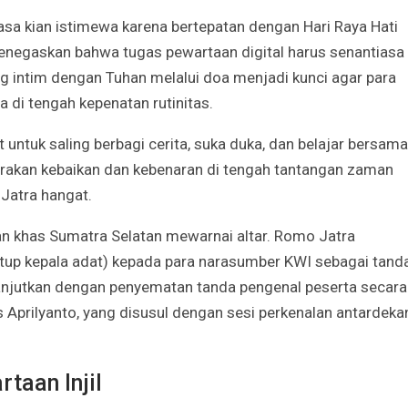
Irene Umar Peca
sebagai Wamen
asa kian istimewa karena bertepatan dengan Hari Raya Hati
Perempuan Bud
enegaskan bahwa tugas pewartaan digital harus senantiasa
Oct 21, 2024
ang intim dengan Tuhan melalui doa menjadi kunci agar para
 di tengah kepenatan rutinitas.
ntuk saling berbagi cerita, suka duka, dan belajar bersama
arakan kebaikan dan kebenaran di tengah tantangan zaman
 Jatra hangat.
n khas Sumatra Selatan mewarnai altar. Romo Jatra
tup kepala adat) kepada para narasumber KWI sebagai tand
anjutkan dengan penyematan tanda pengenal peserta secara
s Aprilyanto, yang disusul dengan sesi perkenalan antardeka
taan Injil