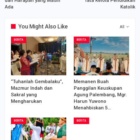
dan Harapan yang Masih
Tata Kelola Pendidikan
Ada
Katolik
You Might Also Like
All
BERITA
BERITA
“Tuhanlah Gembalaku”,
Memanen Buah
Mazmur Indah dan
Panggilan Keuskupan
Sakral yang
Agung Palembang, Mgr.
Mengharukan
Harun Yuwono
Menahbiskan 5…
BERITA
BERITA