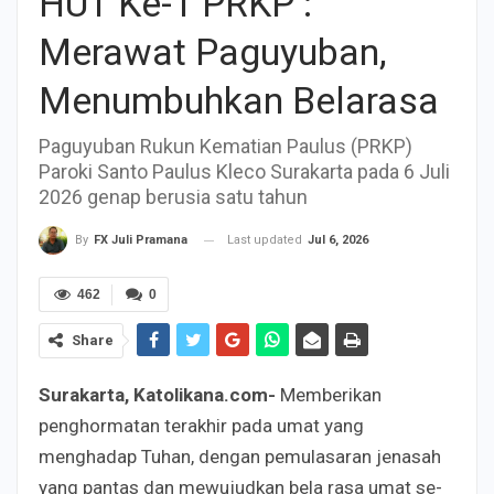
HUT Ke-1 PRKP :
Merawat Paguyuban,
Menumbuhkan Belarasa
Paguyuban Rukun Kematian Paulus (PRKP)
Paroki Santo Paulus Kleco Surakarta pada 6 Juli
2026 genap berusia satu tahun
Last updated
Jul 6, 2026
By
FX Juli Pramana
462
0
Share
Surakarta, Katolikana.com-
Memberikan
penghormatan terakhir pada umat yang
menghadap Tuhan, dengan pemulasaran jenasah
yang pantas dan mewujudkan bela rasa umat se-