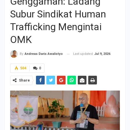
Genggaman: Ladang
Subur Sindikat Human
Trafficking Mengintai
OMK
Last updated
Jul 9, 2026
By
Andreas Daris Awalistyo
504
0
Share