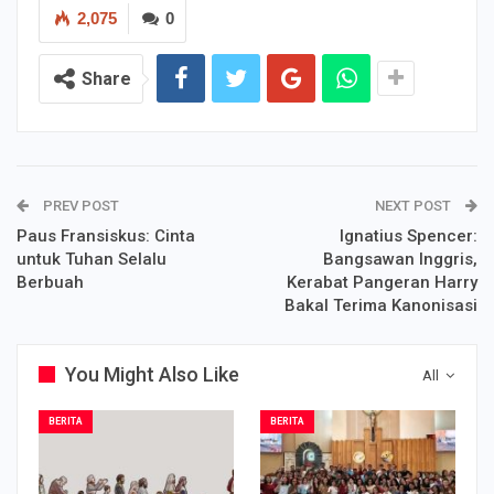
2,075
0
Share
PREV POST
NEXT POST
Paus Fransiskus: Cinta
Ignatius Spencer:
untuk Tuhan Selalu
Bangsawan Inggris,
Berbuah
Kerabat Pangeran Harry
Bakal Terima Kanonisasi
You Might Also Like
All
BERITA
BERITA