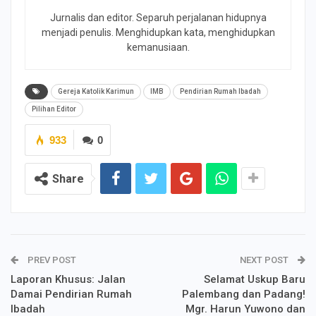
Jurnalis dan editor. Separuh perjalanan hidupnya
menjadi penulis. Menghidupkan kata, menghidupkan
kemanusiaan.
Gereja Katolik Karimun
IMB
Pendirian Rumah Ibadah
Pilihan Editor
933
0
Share
PREV POST
NEXT POST
Laporan Khusus: Jalan
Selamat Uskup Baru
Damai Pendirian Rumah
Palembang dan Padang!
Ibadah
Mgr. Harun Yuwono dan