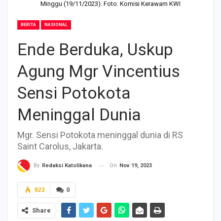
Minggu (19/11/2023). Foto: Komisi Kerawam KWI
BERITA
NASIONAL
Ende Berduka, Uskup
Agung Mgr Vincentius
Sensi Potokota
Meninggal Dunia
Mgr. Sensi Potokota meninggal dunia di RS
Saint Carolus, Jakarta.
On
Nov 19, 2023
By
Redaksi Katolikana
923
0
Share