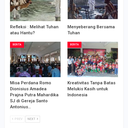
Refleksi : Melihat Tuhan
Menyeberang Bersama
atau Hantu?
Tuhan
BERITA
BERITA
Misa Perdana Romo
Kreativitas Tanpa Batas
Dionisius Amadea
Melukis Kasih untuk
Prajna Putra Mahardika
Indonesia
SJ di Gereja Santo
Antonius…
PREV
NEXT