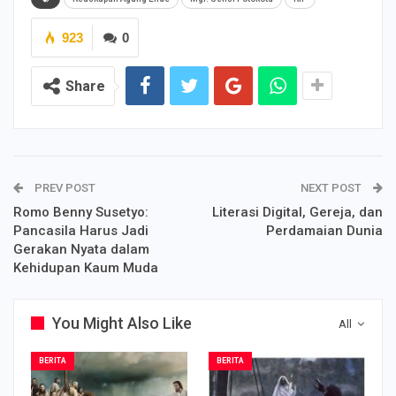
923
0
Share
PREV POST
NEXT POST
Romo Benny Susetyo:
Literasi Digital, Gereja, dan
Pancasila Harus Jadi
Perdamaian Dunia
Gerakan Nyata dalam
Kehidupan Kaum Muda
You Might Also Like
All
BERITA
BERITA