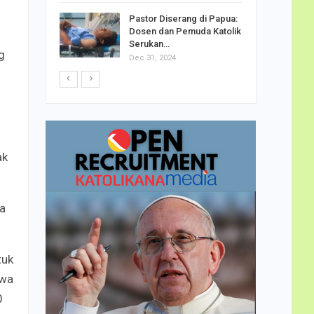
h Telor
Pastor Diserang di Papua:
dha…
Dosen dan Pemuda Katolik
Serukan…
g
Dec 31, 2024
ak
ya
tuk
hwa
0