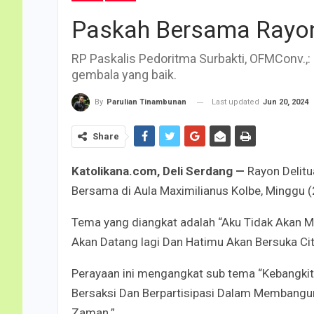
Paskah Bersama Rayon
RP Paskalis Pedoritma Surbakti, OFMConv.,:
gembala yang baik.
Last updated
Jun 20, 2024
By
Parulian Tinambunan
Share
Katolikana.com, Deli Serdang —
Rayon Delit
Bersama di Aula Maximilianus Kolbe, Minggu (
Tema yang diangkat adalah “Aku Tidak Akan M
Akan Datang lagi Dan Hatimu Akan Bersuka Cit
Perayaan ini mengangkat sub tema “Kebangkit
Bersaksi Dan Berpartisipasi Dalam Membangun
Zaman.”