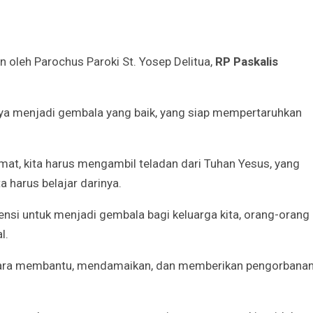
Godaan-Godaan 
Hidup Kita
n oleh Parochus Paroki St. Yosep Delitua,
RP Paskalis
Mar 11, 2019
10 Sosok Perem
ya menjadi gembala yang baik, yang siap mempertaruhkan
Paling Menginspi
Sepanjang Sejar
Mar 10, 2021
at, kita harus mengambil teladan dari Tuhan Yesus, yang
 harus belajar darinya.
Belajar dari Beat
Acutis, Menjadi K
Usia Muda
ensi untuk menjadi gembala bagi keluarga kita, orang-orang 
Oct 16, 2020
l.
Inilah Kekuatan 
 cara membantu, mendamaikan, dan memberikan pengorbana
Novena Tiga Sal
May 11, 2023