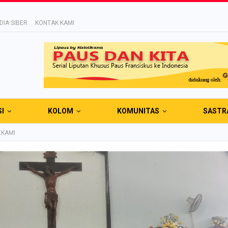
IA SIBER
KONTAK KAMI
SI
KOLOM
KOMUNITAS
SASTR
EKAMI