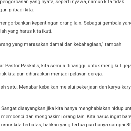
engorbanan yang nyata, seperti nyawa, namun kita tidak
Irene Umar Peca
sebagai Wamen
an pribadi kita.
Perempuan Bud
Oct 21, 2024
ta mengorbankan kepentingan orang lain. Sebagai gembala yan
ah yang harus kita ikuti.
k orang yang merasakan damai dan kebahagiaan,” tambah
 Pastor Paskalis, kita semua dipanggil untuk mengikuti jej
ak kita pun diharapkan menjadi pelayan gereja.
alah satu: Menabur kebaikan melalui pekerjaan dan karya-kar
Sangat disayangkan jika kita hanya menghabiskan hidup un
membenci dan menghakimi orang lain. Kita harus ingat ba
umur kita terbatas, bahkan yang tertua pun hanya sampai 8