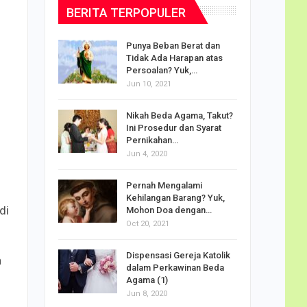
BERITA TERPOPULER
dalam
Punya Beban Berat dan
Tidak Ada Harapan atas
Persoalan? Yuk,…
Jun 10, 2021
puan
Nikah Beda Agama, Takut?
rasi
Ini Prosedur dan Syarat
ah…
Pernikahan…
Jun 4, 2020
o Carlo
Pernah Mengalami
udus di
Kehilangan Barang? Yuk,
di
Mohon Doa dengan…
Oct 20, 2021
Doa
Dispensasi Gereja Katolik
n
am Maria
dalam Perkawinan Beda
Agama (1)
Jun 8, 2020