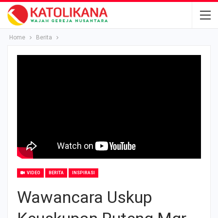
Home
Berita
VIDEO
BERITA
INSPIRASI
Wawancara Uskup