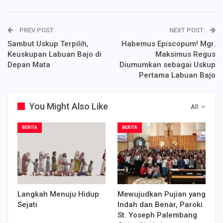
PREV POST
NEXT POST
Sambut Uskup Terpilih,
Habemus Episcopum! Mgr.
Keuskupan Labuan Bajo di
Maksimus Regus
Depan Mata
Diumumkan sebagai Uskup
Pertama Labuan Bajo
You Might Also Like
All
BERITA
BERITA
Langkah Menuju Hidup
Mewujudkan Pujian yang
Sejati
Indah dan Benar, Paroki
St. Yoseph Palembang