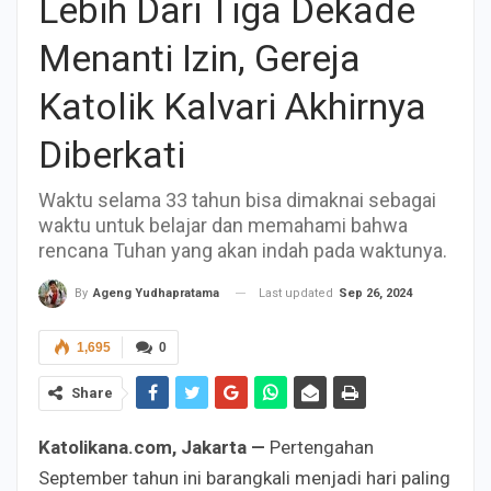
Lebih Dari Tiga Dekade
Menanti Izin, Gereja
Katolik Kalvari Akhirnya
Diberkati
Waktu selama 33 tahun bisa dimaknai sebagai
waktu untuk belajar dan memahami bahwa
rencana Tuhan yang akan indah pada waktunya.
Last updated
Sep 26, 2024
By
Ageng Yudhapratama
1,695
0
Share
Katolikana.com, Jakarta —
Pertengahan
September tahun ini barangkali menjadi hari paling