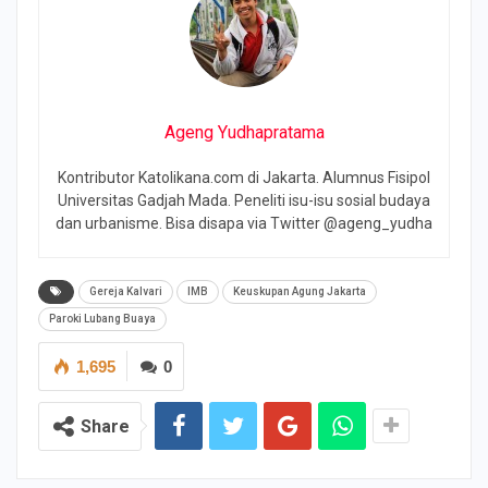
Ageng Yudhapratama
Kontributor Katolikana.com di Jakarta. Alumnus Fisipol
Universitas Gadjah Mada. Peneliti isu-isu sosial budaya
dan urbanisme. Bisa disapa via Twitter @ageng_yudha
Gereja Kalvari
IMB
Keuskupan Agung Jakarta
Paroki Lubang Buaya
1,695
0
Share