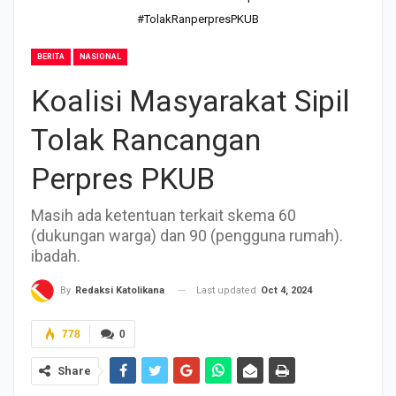
#TolakRanperpresPKUB
BERITA
NASIONAL
Koalisi Masyarakat Sipil
Tolak Rancangan
Perpres PKUB
Masih ada ketentuan terkait skema 60
(dukungan warga) dan 90 (pengguna rumah).
ibadah.
Last updated
Oct 4, 2024
By
Redaksi Katolikana
778
0
Share