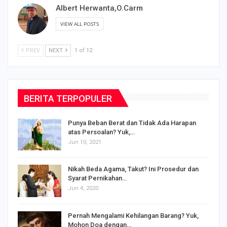
Albert Herwanta,O.Carm
VIEW ALL POSTS
PREV
NEXT
1 of 12
BERITA TERPOPULER
Punya Beban Berat dan Tidak Ada Harapan
atas Persoalan? Yuk,…
Jun 10, 2021
Nikah Beda Agama, Takut? Ini Prosedur dan
Syarat Pernikahan…
Jun 4, 2020
s
Pernah Mengalami Kehilangan Barang? Yuk,
Mohon Doa dengan…