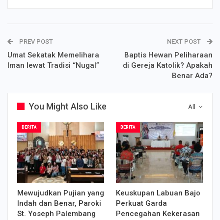
PREV POST
NEXT POST
Umat Sekatak Memelihara
Baptis Hewan Peliharaan
Iman lewat Tradisi “Nugal”
di Gereja Katolik? Apakah
Benar Ada?
You Might Also Like
All
BERITA
BERITA
Mewujudkan Pujian yang
Keuskupan Labuan Bajo
Indah dan Benar, Paroki
Perkuat Garda
St. Yoseph Palembang
Pencegahan Kekerasan