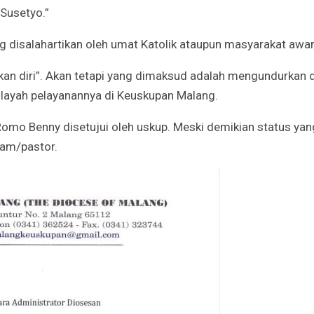
Irene Umar Peca
Susetyo.”
sebagai Wamen
Perempuan Bud
ang disalahartikan oleh umat Katolik ataupun masyarakat awa
Oct 21, 2024
diri”. Akan tetapi yang dimaksud adalah mengundurkan d
layah pelayanannya di Keuskupan Malang.
omo Benny disetujui oleh uskup. Meski demikian status yan
am/pastor.