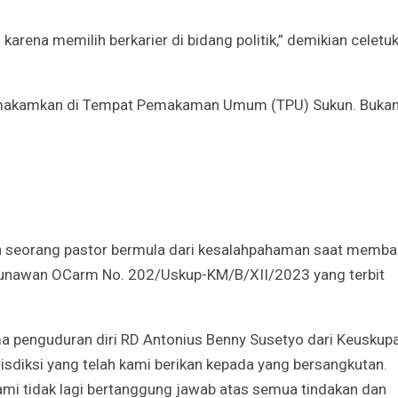
rena memilih berkarier di bidang politik,” demikian celetu
Godaan-Godaan 
Hidup Kita
Mar 11, 2019
makamkan di Tempat Pemakaman Umum (TPU) Sukun. Bukan
10 Sosok Perem
Paling Menginspi
Sepanjang Sejar
Mar 10, 2021
Belajar dari Beat
Acutis, Menjadi K
 seorang pastor bermula dari kesalahpahaman saat memb
Usia Muda
 Gunawan OCarm No. 202/Uskup-KM/B/XII/2023 yang terbit
Oct 16, 2020
Inilah Kekuatan 
ma penguduran diri RD Antonius Benny Susetyo dari Keuskup
Novena Tiga Sal
May 11, 2023
isdiksi yang telah kami berikan kepada yang bersangkutan.
mi tidak lagi bertanggung jawab atas semua tindakan dan