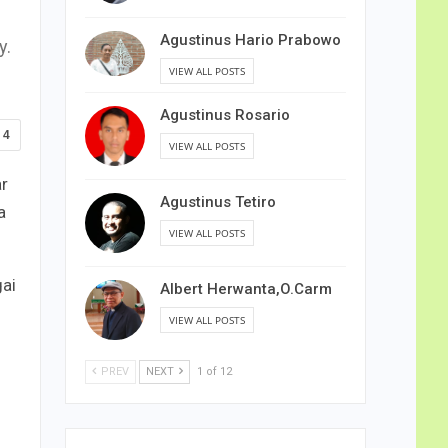
Agustinus Hario Prabowo
y.
VIEW ALL POSTS
Agustinus Rosario
4
VIEW ALL POSTS
r
Agustinus Tetiro
a
VIEW ALL POSTS
ai
Albert Herwanta,O.Carm
VIEW ALL POSTS
PREV
NEXT
1 of 12