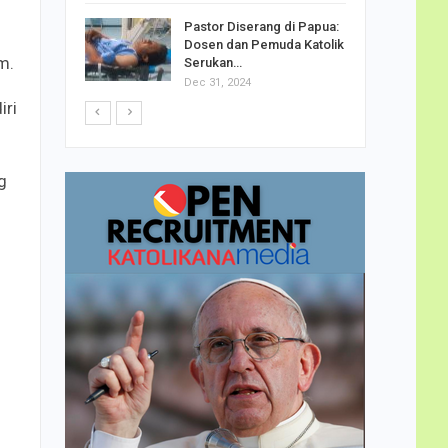
h Telor
Pastor Diserang di Papua:
dha…
Dosen dan Pemuda Katolik
m.
Serukan…
Dec 31, 2024
iri
g