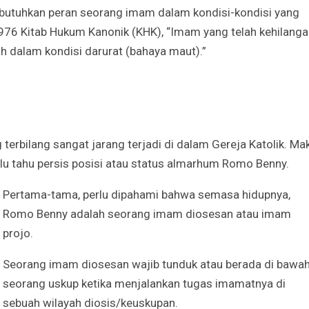
mbutuhkan peran seorang imam dalam kondisi-kondisi yang
976 Kitab Hukum Kanonik (KHK), “Imam yang telah kehilang
h dalam kondisi darurat (bahaya maut).”
rbilang sangat jarang terjadi di dalam Gereja Katolik.
Mak
rlu tahu persis posisi atau status almarhum Romo Benny.
Pertama-tama, perlu dipahami bahwa semasa hidupnya,
Romo Benny adalah seorang imam diosesan atau imam
projo.
S
eorang imam diosesan wajib tunduk atau berada di bawa
seorang uskup ketika menjalankan tugas imamatnya di
sebuah wilayah diosis/keuskupan.