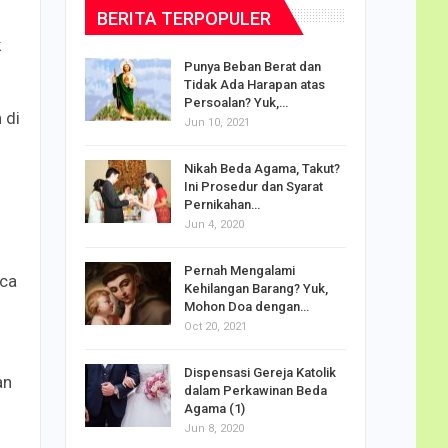
BERITA TERPOPULER
k
dalam
Punya Beban Berat dan
Tidak Ada Harapan atas
Persoalan? Yuk,…
 di
Jun 10, 2021
puan
Nikah Beda Agama, Takut?
rasi
Ini Prosedur dan Syarat
ah…
Pernikahan…
Jun 4, 2020
o Carlo
Pernah Mengalami
udus di
aca
Kehilangan Barang? Yuk,
Mohon Doa dengan…
Oct 20, 2021
Doa
Dispensasi Gereja Katolik
an
am Maria
dalam Perkawinan Beda
Agama (1)
Jun 8, 2020