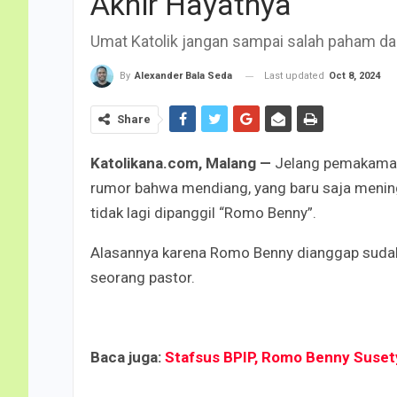
Akhir Hayatnya
Umat Katolik jangan sampai salah paham 
Last updated
Oct 8, 2024
By
Alexander Bala Seda
Share
Katolikana.com, Malang —
Jelang pemakaman
rumor bahwa mendiang, yang baru saja mening
tidak lagi dipanggil “Romo Benny”.
Alasannya karena Romo Benny dianggap sudah
seorang pastor.
Baca juga:
Stafsus BPIP, Romo Benny Suset