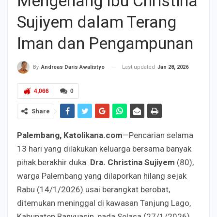
Mengenang Ibu Christina
Sujiyem dalam Terang
Iman dan Pengampunan
Last updated
Jan 28, 2026
By
Andreas Daris Awalistyo
4,066
0
Share
Palembang, Katolikana.com
—Pencarian selama
13 hari yang dilakukan keluarga bersama banyak
pihak berakhir duka.
Dra. Christina Sujiyem
(80),
warga Palembang yang dilaporkan hilang sejak
Rabu (14/1/2026) usai berangkat berobat,
ditemukan meninggal di kawasan Tanjung Lago,
Kabupaten Banyuasin, pada Selasa (27/1/2026)