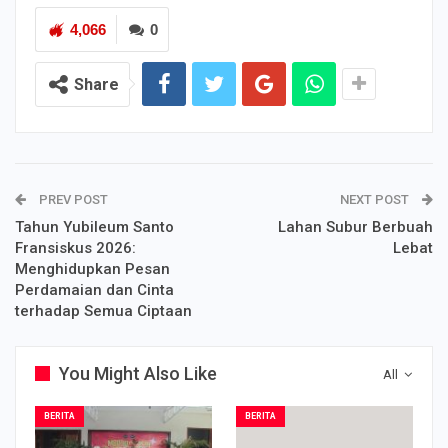
4,066
0
Share
PREV POST
NEXT POST
Tahun Yubileum Santo
Lahan Subur Berbuah
Fransiskus 2026:
Lebat
Menghidupkan Pesan
Perdamaian dan Cinta
terhadap Semua Ciptaan
You Might Also Like
All
BERITA
BERITA