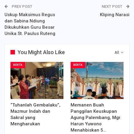
PREV POST
NEXT POST
Uskup Maksimus Regus
Kliping Narasi
dan Sabina Ndiung
Dikukuhkan Guru Besar
Unika St. Paulus Ruteng
You Might Also Like
All
BERITA
BERITA
“Tuhanlah Gembalaku”,
Memanen Buah
Mazmur Indah dan
Panggilan Keuskupan
Sakral yang
Agung Palembang, Mgr.
Mengharukan
Harun Yuwono
Menahbiskan 5…