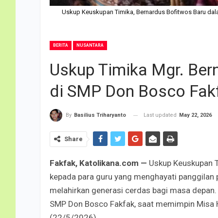
Uskup Keuskupan Timika, Bernardus Bofitwos Baru dalam
BERITA
NUSANTARA
Uskup Timika Mgr. Be
di SMP Don Bosco Fak
Last updated
May 22, 2026
By
Basilius Triharyanto
Share
Fakfak, Katolikana.com —
Uskup Keuskupan Ti
kepada para guru yang menghayati panggilan 
melahirkan generasi cerdas bagi masa depan. H
SMP Don Bosco Fakfak, saat memimpin Misa Ha
(22/5/2026).