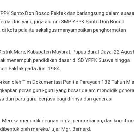
 YPPK Santo Don Bosco Fakfak dan berlangsung dalam suas
Godaan-Godaan 
 Bernardus yang juga alumni SMP YPPK Santo Don Bosco
Hidup Kita
di kota pala itu sekaligus menyampaikan penghormatan
Mar 11, 2019
10 Sosok Perem
Distrik Mare, Kabupaten Maybrat, Papua Barat Daya, 22 Agus
Paling Menginspi
Sepanjang Sejar
ejak menempuh pendidikan dasar di SD YPPK Suswa hingga
Mar 10, 2021
sco Fakfak pada Juni 1984.
Belajar dari Beat
porkan oleh Tim Dokumentasi Panitia Perayaan 132 Tahun Mis
Acutis, Menjadi K
Usia Muda
gkapkan peran guru-guru yang besar dalam mendidik genera
Oct 16, 2020
 dari para guru, berjasa bagi dirinya dan generasi
Inilah Kekuatan 
Novena Tiga Sal
i. Mereka mendidik dengan cinta, pengorbanan, dan komitme
May 11, 2023
dibentuk oleh mereka,” ujar Mgr. Bernard.