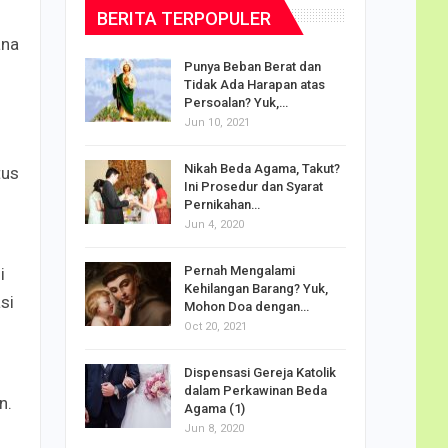
BERITA TERPOPULER
ana
dalam
Punya Beban Berat dan
Tidak Ada Harapan atas
Persoalan? Yuk,…
Jun 10, 2021
puan
Nikah Beda Agama, Takut?
tus
rasi
Ini Prosedur dan Syarat
ah…
Pernikahan…
Jun 4, 2020
o Carlo
Pernah Mengalami
i
udus di
Kehilangan Barang? Yuk,
si
Mohon Doa dengan…
Oct 20, 2021
Doa
Dispensasi Gereja Katolik
am Maria
dalam Perkawinan Beda
n.
Agama (1)
Jun 8, 2020