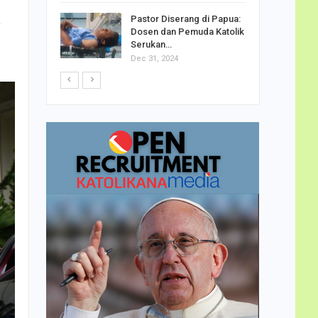
h Telor
a
Pastor Diserang di Papua:
dha…
Dosen dan Pemuda Katolik
Serukan…
Dec 31, 2024