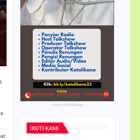
r,
- Promo Katolikana -
sa
IKUTI KAMI
aat