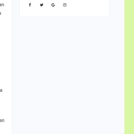
an
u
a
la
an