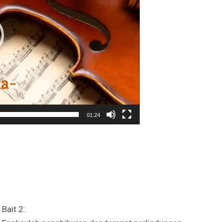
Irene Umar Peca
sebagai Wamen
Perempuan Bud
Oct 21, 2024
01:24
Bait 2: