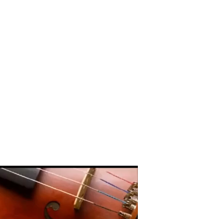
Godaan-Godaan 
Hidup Kita
Mar 11, 2019
10 Sosok Perem
Paling Menginspi
Sepanjang Sejar
Mar 10, 2021
Belajar dari Beat
Acutis, Menjadi K
Usia Muda
Oct 16, 2020
Inilah Kekuatan 
Novena Tiga Sal
May 11, 2023