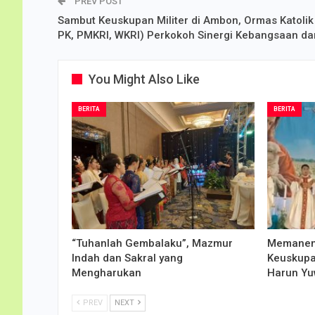
PREV POST
Sambut Keuskupan Militer di Ambon, Ormas Katolik 
PK, PMKRI, WKRI) Perkokoh Sinergi Kebangsaan da
You Might Also Like
BERITA
BERITA
“Tuhanlah Gembalaku”, Mazmur
Memanen 
Indah dan Sakral yang
Keuskupa
Mengharukan
Harun Yu
PREV
NEXT