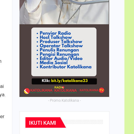
n
ai
ya.
- Promo Katolikana -
er
IKUTI KAMI