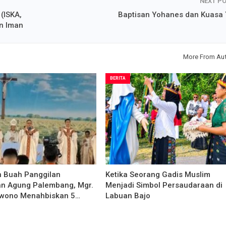
NEXT P
(ISKA,
Baptisan Yohanes dan Kuasa
n Iman
More From Au
BERITA
Buah Panggilan
Ketika Seorang Gadis Muslim
n Agung Palembang, Mgr.
Menjadi Simbol Persaudaraan di
wono Menahbiskan 5…
Labuan Bajo