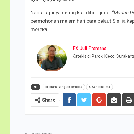
Nada lagunya sering kali diberi judul
“Madah Pel
permohonan malam hari para pelaut Sisilia k
mereka.
FX Juli Pramana
Katekis di Paroki Kleco, Surakart
Ibu Maria yang tak bernoda
O Sanctissima
Share