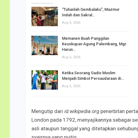
“Tuhanlah Gembalaku”, Mazmur
Indah dan Sakral…
Aug 6, 2026
Memanen Buah Panggilan
Keuskupan Agung Palembang, Mgr.
Harun…
Aug 6, 2026
Ketika Seorang Gadis Muslim
Menjadi Simbol Persaudaraan di…
Aug 6, 2026
Mengutip dari
id.wikipedia.org
penerbitan perta
London pada 1792, menyajikannya sebagai sebu
asli ataupun tanggal yang ditetapkan sehubu
syairnya yang puitis.