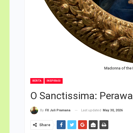
Madonna of the M
BERITA
INSPIRASI
O Sanctissima: Perawa
Last updated
May 30, 2026
By
FX Juli Pramana
Share