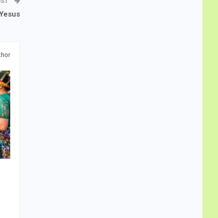
OST
 Yesus
thor