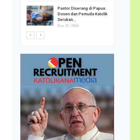
h Telor
Pastor Diserang di Papua:
dha…
Dosen dan Pemuda Katolik
Serukan…
Dec 31, 2024