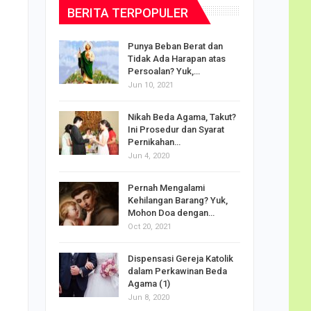
BERITA TERPOPULER
dalam
Punya Beban Berat dan
Tidak Ada Harapan atas
Persoalan? Yuk,…
Jun 10, 2021
puan
Nikah Beda Agama, Takut?
rasi
Ini Prosedur dan Syarat
ah…
Pernikahan…
Jun 4, 2020
o Carlo
Pernah Mengalami
udus di
Kehilangan Barang? Yuk,
Mohon Doa dengan…
Oct 20, 2021
Doa
Dispensasi Gereja Katolik
am Maria
dalam Perkawinan Beda
Agama (1)
Jun 8, 2020