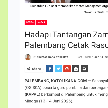
Richardus Eko saat memberikan materi Manajemen or
Xaverius Centru
BERITA
KABAR
Hadapi Tantangan Za
Palembang Cetak Rasul
Last updated
Jun 13, 20
By
Andreas Daris Awalistyo
Share
PALEMBANG, KATOLIKANA.COM
— Sebanyak 
(OSISKA) beserta guru pembina dari berbagai 
(KAPAL)
berkumpul di Palembang untuk meng
Minggu (13-14 Juni 2026).