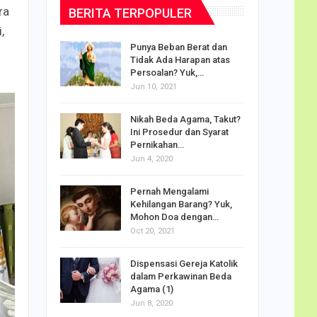
ra
BERITA TERPOPULER
,
dalam
Punya Beban Berat dan
Tidak Ada Harapan atas
Persoalan? Yuk,…
Jun 10, 2021
puan
Nikah Beda Agama, Takut?
rasi
Ini Prosedur dan Syarat
ah…
Pernikahan…
Jun 4, 2020
o Carlo
Pernah Mengalami
udus di
Kehilangan Barang? Yuk,
Mohon Doa dengan…
Oct 20, 2021
Doa
Dispensasi Gereja Katolik
am Maria
dalam Perkawinan Beda
Agama (1)
Jun 8, 2020