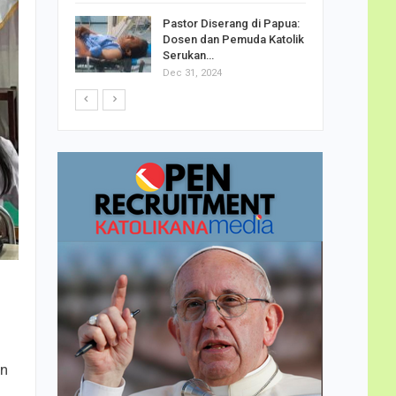
h Telor
Pastor Diserang di Papua:
dha…
Dosen dan Pemuda Katolik
Serukan…
Dec 31, 2024
an