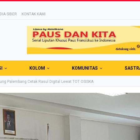
IA SIBER
KONTAK KAMI
SI
KOLOM
KOMUNITAS
SASTR
ng Palembang Cetak Rasul Digital Lewat TOT OSISKA