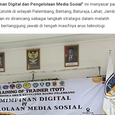
an Digital dan Pengelolaan Media Sosial”
ini menyasar pa
tolik di wilayah Palembang, Belitang, Baturaja, Lahat, Jambi
Godaan-Godaan 
an ini dirancang sebagai langkah strategis dalam melatih
Hidup Kita
n bertanggung jawab di tengah masifnya arus teknologi.
Mar 11, 2019
10 Sosok Perem
Paling Menginspi
Sepanjang Sejar
Mar 10, 2021
Belajar dari Beat
Acutis, Menjadi K
Usia Muda
Oct 16, 2020
Inilah Kekuatan 
Novena Tiga Sal
May 11, 2023