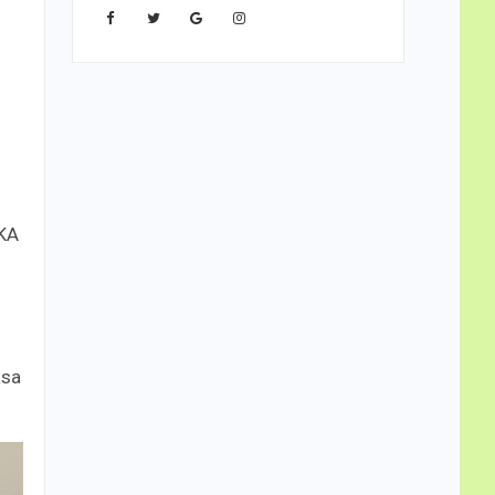
SKA
asa