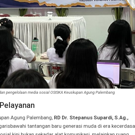
Irene Umar Peca
sebagai Wamen
Perempuan Bud
Oct 21, 2024
 dan pengelolaan media sosial OSISKA Keuskupan Agung Palembang
 Pelayanan
skupan Agung Palembang,
RD Dr. Stepanus Supardi, S.Ag.,
risbawahi tantangan baru generasi muda di era kecerdas
sial kini bukan sekadar alat komunikasi, melainkan ruang