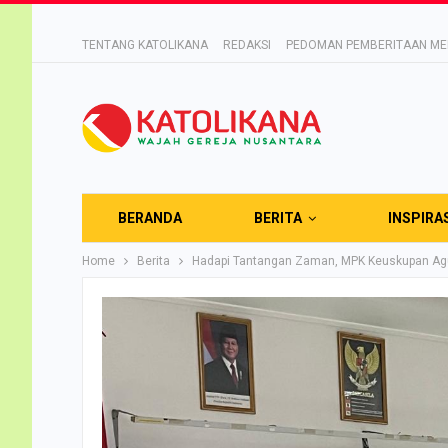
TENTANG KATOLIKANA
REDAKSI
PEDOMAN PEMBERITAAN MED
BERANDA
BERITA
INSPIRA
Home
Berita
Hadapi Tantangan Zaman, MPK Keuskupan Agu