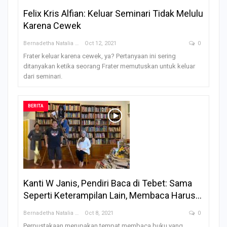
Felix Kris Alfian: Keluar Seminari Tidak Melulu
Karena Cewek
Bernadetha Natalia Saklil
Oct 12, 2021
0
Frater keluar karena cewek, ya? Pertanyaan ini sering
ditanyakan ketika seorang Frater memutuskan untuk keluar
dari seminari.
BERITA
Kanti W Janis, Pendiri Baca di Tebet: Sama
Seperti Keterampilan Lain, Membaca Harus…
Bernadetha Natalia Saklil
Oct 8, 2021
0
Perpustakaan merupakan tempat membaca buku yang