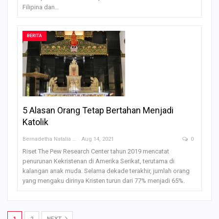
Filipina dan…
BERITA
5 Alasan Orang Tetap Bertahan Menjadi
Katolik
Bernadetha Natalia Saklil
Aug 14, 2021
0
Riset The Pew Research Center tahun 2019 mencatat
penurunan Kekristenan di Amerika Serikat, terutama di
kalangan anak muda. Selama dekade terakhir, jumlah orang
yang mengaku dirinya Kristen turun dari 77% menjadi 65%.
1
2
NEXT