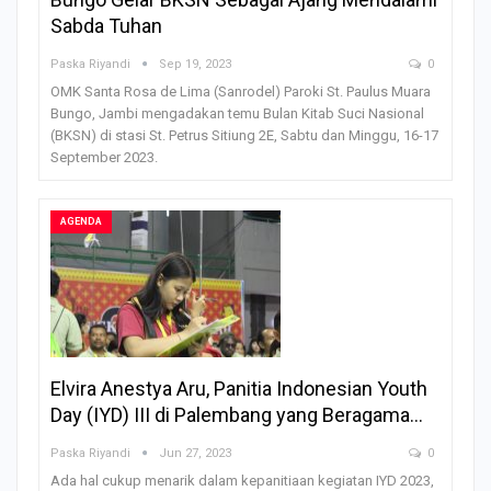
Sabda Tuhan
Paska Riyandi
Sep 19, 2023
0
OMK Santa Rosa de Lima (Sanrodel) Paroki St. Paulus Muara
Bungo, Jambi mengadakan temu Bulan Kitab Suci Nasional
(BKSN) di stasi St. Petrus Sitiung 2E, Sabtu dan Minggu, 16-17
September 2023.
AGENDA
Elvira Anestya Aru, Panitia Indonesian Youth
Day (IYD) III di Palembang yang Beragama…
Paska Riyandi
Jun 27, 2023
0
Ada hal cukup menarik dalam kepanitiaan kegiatan IYD 2023,