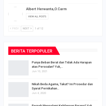
Albert Herwanta,O.Carm
VIEW ALL POSTS
PREV
NEXT
1 of 12
BERITA TERPOPULER
Punya Beban Berat dan Tidak Ada Harapan
atas Persoalan? Yuk,…
Jun 10, 2021
Nikah Beda Agama, Takut? Ini Prosedur dan
Syarat Pernikahan…
Jun 4, 2020
s
Pernah Mengalami Kehilangan Barang? Yuk,