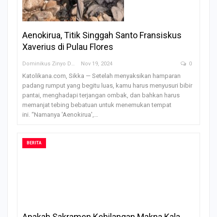
Aenokirua, Titik Singgah Santo Fransiskus
Xaverius di Pulau Flores
Dominikus Zinyo Darling
Nov 19, 2024
0
Katolikana.com, Sikka — Setelah menyaksikan hamparan
padang rumput yang begitu luas, kamu harus menyusuri bibir
pantai, menghadapi terjangan ombak, dan bahkan harus
memanjat tebing bebatuan untuk menemukan tempat
ini. “Namanya 'Aenokirua',…
BERITA
Apakah Sakramen Kehilangan Makna Kala