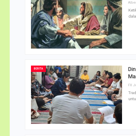
Keti
dala
Din
BERITA
Ma
FX J
Trad
untu