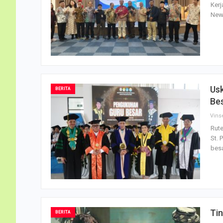
Kerj
News
Us
BERITA
Bes
Vins
Rute
St. 
besa
Tin
BERITA