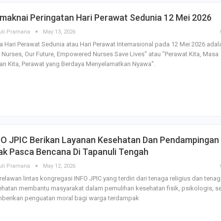
maknai Peringatan Hari Perawat Sedunia 12 Mei 2026
uli Pramana
May 13, 2026
 Hari Perawat Sedunia atau Hari Perawat Internasional pada 12 Mei 2026 adal
 Nurses, Our Future, Empowered Nurses Save Lives" atau "Perawat Kita, Masa
an Kita, Perawat yang Berdaya Menyelamatkan Nyawa".
FO JPIC Berikan Layanan Kesehatan Dan Pendampingan
ak Pasca Bencana Di Tapanuli Tengah
uli Pramana
May 12, 2026
relawan lintas kongregasi INFO JPIC yang terdiri dari tenaga religius dan tena
hatan membantu masyarakat dalam pemulihan kesehatan fisik, psikologis, se
berikan penguatan moral bagi warga terdampak