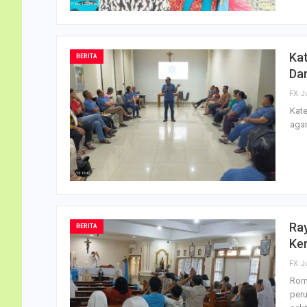
Kat
BERITA
Da
FX J
Kate
aga
Ra
BERITA
Ke
FX J
Rom
peru