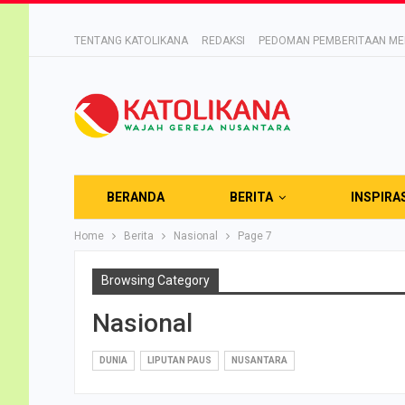
TENTANG KATOLIKANA
REDAKSI
PEDOMAN PEMBERITAAN MED
BERANDA
BERITA
INSPIRA
Home
Berita
Nasional
Page 7
Browsing Category
Nasional
DUNIA
LIPUTAN PAUS
NUSANTARA