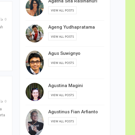
Agatha Sita Rasihanuri
VIEW ALL POSTS
0
Ageng Yudhapratama
ah
VIEW ALL POSTS
Agus Suwignyo
VIEW ALL POSTS
Agustina Magini
VIEW ALL POSTS
0
ga
Agustinus Fian Arfianto
rta
VIEW ALL POSTS