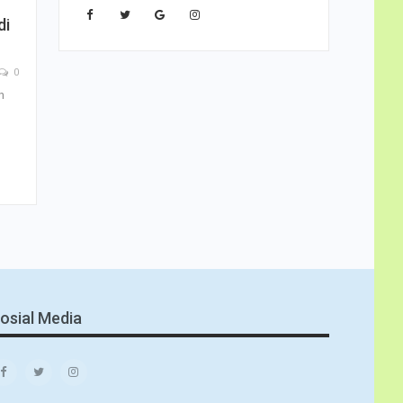
di
0
n
osial Media