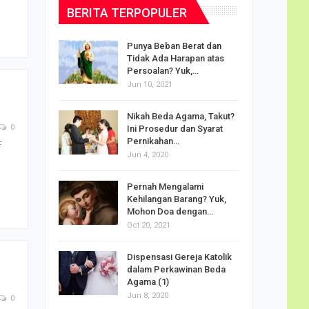
BERITA TERPOPULER
dalam
Punya Beban Berat dan
Tidak Ada Harapan atas
Persoalan? Yuk,…
Jun 10, 2021
puan
Nikah Beda Agama, Takut?
rasi
0
Ini Prosedur dan Syarat
ah…
Pernikahan…
F
Jun 4, 2020
o Carlo
Pernah Mengalami
udus di
Kehilangan Barang? Yuk,
Mohon Doa dengan…
Oct 20, 2021
Doa
Dispensasi Gereja Katolik
am Maria
dalam Perkawinan Beda
Agama (1)
Jun 8, 2020
0