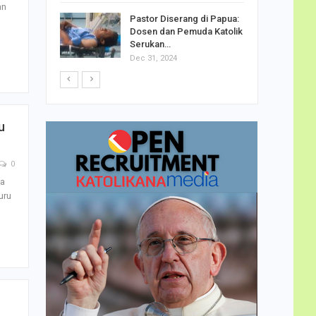
h Telor
an
Pastor Diserang di Papua:
dha…
Dosen dan Pemuda Katolik
Serukan…
Dec 31, 2024
u
0
ka
uru