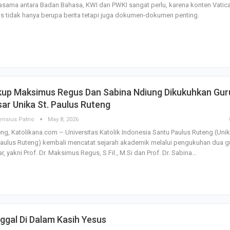
Irene Umar Peca
asama antara Badan Bahasa, KWI dan PWKI sangat perlu, karena konten Vatic
sebagai Wamen
 tidak hanya berupa berita tetapi juga dokumen-dokumen penting.
Perempuan Bud
Oct 21, 2024
kup Maksimus Regus Dan Sabina Ndiung Dikukuhkan Gur
ar Unika St. Paulus Ruteng
ensius Patno
May 8, 2026
ng, Katolikana.com – Universitas Katolik Indonesia Santu Paulus Ruteng (Uni
Paulus Ruteng) kembali mencatat sejarah akademik melalui pengukuhan dua g
r, yakni Prof. Dr. Maksimus Regus, S.Fil., M.Si dan Prof. Dr. Sabina
…
ggal Di Dalam Kasih Yesus