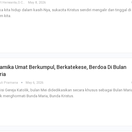
Albert Herwanta,O.Carm
May 8, 2026
ka kita hidup dalam kasih-Nya, sukacita Kristus sendiri mengalir dan tinggal di
m kita.
amika Umat Berkumpul, Berkatekese, Berdoa Di Bulan
ria
uli Pramana
May 6, 2026
isi Gereja Katolik, bulan Mei didedikasikan secara khusus sebagai Bulan Mari
k menghormati Bunda Maria, Bunda Kristus.