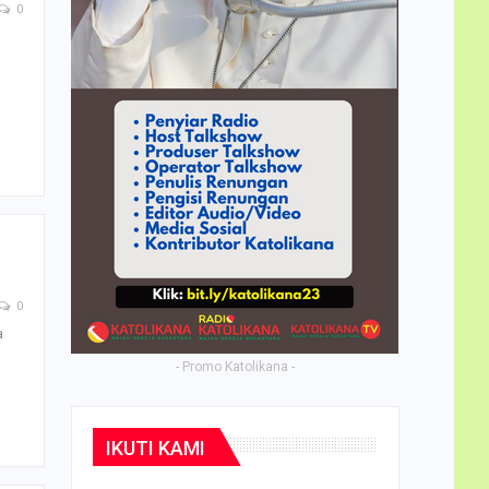
0
0
a
- Promo Katolikana -
IKUTI KAMI