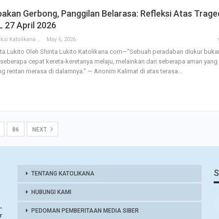
akan Gerbong, Panggilan Belarasa: Refleksi Atas Trage
 27 April 2026
Redaksi Katolikana
May 6, 2026
ta Lukito
Oleh Shinta Lukito
Katolikana.com—"Sebuah peradaban diukur buka
 seberapa cepat kereta-keretanya melaju, melainkan dari seberapa aman yang
ng rentan merasa di dalamnya." — Anonim
Kalimat di atas terasa
…
86
NEXT
S
TENTANG KATOLIKANA
HUBUNGI KAMI
,
PEDOMAN PEMBERITAAN MEDIA SIBER
r