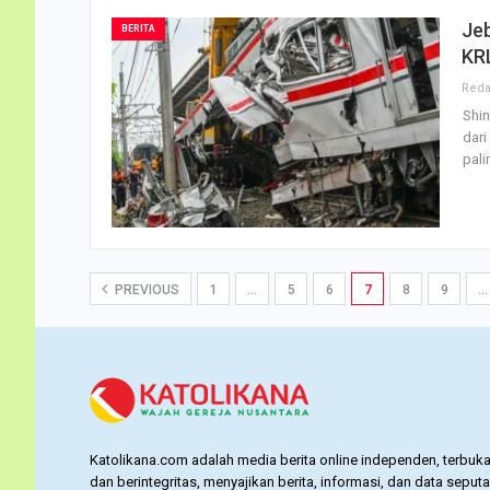
Jeb
BERITA
KRL
Shin
dari
pali
PREVIOUS
1
…
5
6
7
8
9
…
Katolikana.com adalah media berita online independen, terbuka
dan berintegritas, menyajikan berita, informasi, dan data seputa