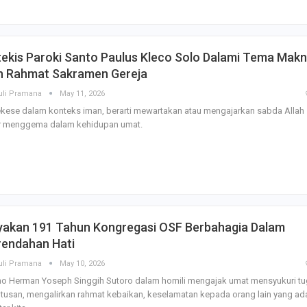
ekis Paroki Santo Paulus Kleco Solo Dalami Tema Mak
n Rahmat Sakramen Gereja
uli Pramana
May 11, 2026
kese dalam konteks iman, berarti mewartakan atau mengajarkan sabda Allah
r menggema dalam kehidupan umat.
yakan 191 Tahun Kongregasi OSF Berbahagia Dalam
rendahan Hati
uli Pramana
May 10, 2026
o Herman Yoseph Singgih Sutoro dalam homili mengajak umat mensyukuri t
tusan, mengalirkan rahmat kebaikan, keselamatan kepada orang lain yang ada