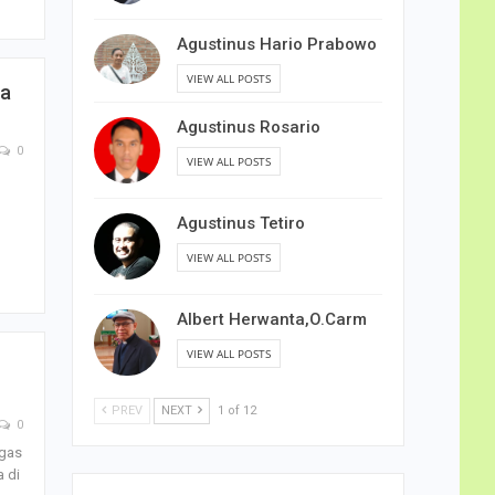
Agustinus Hario Prabowo
VIEW ALL POSTS
na
Agustinus Rosario
0
VIEW ALL POSTS
Agustinus Tetiro
VIEW ALL POSTS
Albert Herwanta,O.Carm
VIEW ALL POSTS
PREV
NEXT
1 of 12
0
ugas
 di