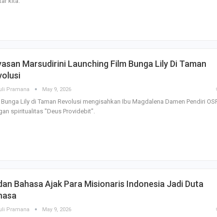
tar kita.
Godaan-Godaan 
Hidup Kita
Mar 11, 2019
asan Marsudirini Launching Film Bunga Lily Di Taman
olusi
10 Sosok Perem
Paling Menginspi
uli Pramana
May 9, 2026
Sepanjang Sejar
 Bunga Lily di Taman Revolusi mengisahkan Ibu Magdalena Damen Pendiri OS
Mar 10, 2021
an spiritualitas "Deus Providebit".
Belajar dari Beat
Acutis, Menjadi K
Usia Muda
Oct 16, 2020
Inilah Kekuatan 
an Bahasa Ajak Para Misionaris Indonesia Jadi Duta
Novena Tiga Sal
hasa
May 11, 2023
uli Pramana
May 9, 2026