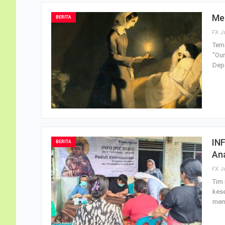
Me
BERITA
FX J
Tema
"Our
Dep
IN
BERITA
An
FX J
Tim 
kese
mem